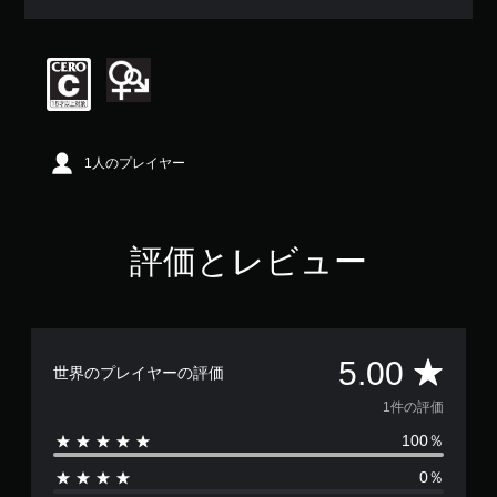
評
価
は
5
段
階
中
の
1人のプレイヤー
5
で
す
評価とレビュー
評
5.00
世界のプレイヤーの評価
価
1件の評価
100％
数
0％
は