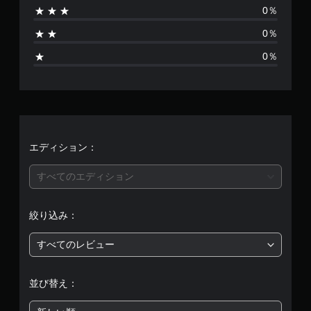
0％
1
0％
、
0％
平
均
評
価
エディション：
は
すべてのエディション
5
絞り込み：
段
すべてのレビュー
階
中
並び替え：
の