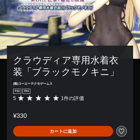
クラウディア専用水着衣
装「ブラックモノキニ」
(株)コーエーテクモゲームス
PS4
PS5
5
1件の評価
評
価
数
¥330
は
1
、
カートに追加
平
均