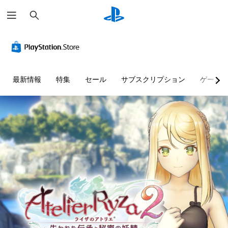
検
索
最新情報
特集
セール
サブスクリプション
ゲーム