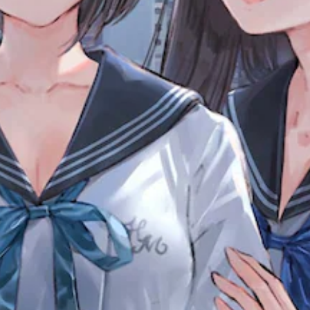
操
ン
字
作
ト
操
幕
方
ラ
を
作
法
ス
読
を
方
み
ト
変
法
や
更
映
の
す
で
像
確
く
き
認
人
表
ま
物
示
す
ゲ
や
し
。
ー
キ
ま
ム
ャ
す
の
ス
ラ
。
操
テ
ク
作
タ
ィ
方
ー
ッ
法
、
ク
を
敵
い
の
、
つ
感
ア
で
度
イ
も
テ
調
見