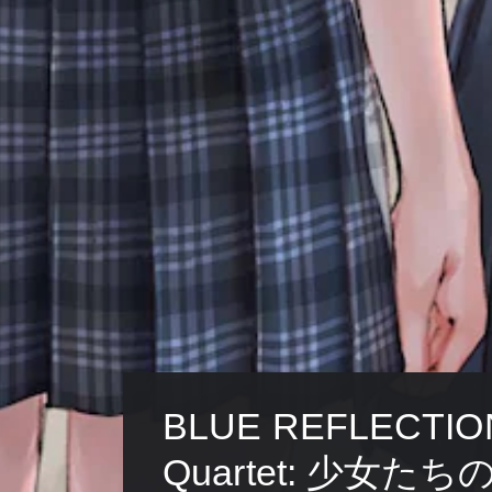
ョ
イ
わ
ン
の
か
か
チ
り
ら
ュ
や
選
ー
す
べ
ト
く
ま
リ
表
す
ア
示
。
ル
で
情
き
ス
報
ま
を
テ
す
い
。
ィ
つ
ッ
で
ク
も
操
見
作
ら
れ
の
ま
BLUE REFLECTIO
反
す
転
。
Quartet: 少女た
（
基