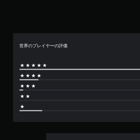
タ
開
ン
で
を
き
連
ま
打
す
し
。
た
り
世界のプレイヤーの評価
、
制
限
時
間
内
に
ボ
タ
ン
を
押
し
た
り
す