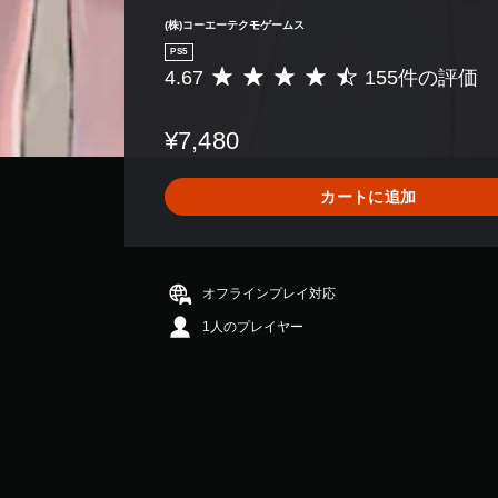
手
本
(株)コーエーテクモゲームス
動
）
PS5
セ
4.67
155件の評価
ス
評
ー
テ
価
ブ
ィ
数
¥7,480
ッ
自
は
ク
分
1
操
の
5
カートに追加
作
好
5
の
き
、
反
な
平
転
タ
均
オ
イ
評
オフラインプレイ対応
プ
ミ
価
1人のプレイヤー
シ
ン
は
ョ
グ
5
ン
で
段
が
ゲ
階
用
ー
中
意
ム
の
さ
を
4
れ
セ
.