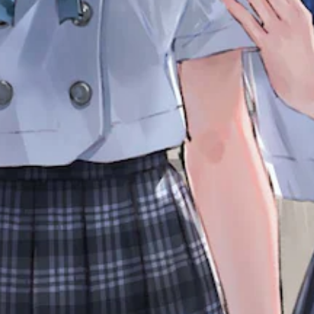
ム
整
ら
、
（
れ
操
ま
基
作
す
本
で
。
）
き
る
ス
チ
オ
テ
ブ
ュ
ィ
ジ
ー
ッ
ェ
ク
ト
ク
の
リ
ト
感
ア
な
度
ル
ど
を
の
を
い
、
確
く
背
つ
認
景
か
ゲ
と
の
ー
区
オ
ム
別
プ
プ
し
シ
レ
て