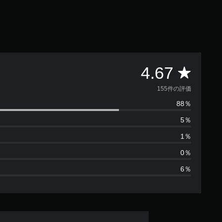
評
4.67
価
155件の評価
88％
数
5％
は
1％
1
0％
6％
5
5
、