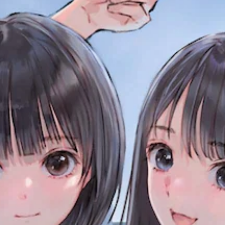
し
ス
ー
の
で
て
表
の
レ
き
、
示
み
イ
ま
ゲ
の
字
ア
す
ー
文
幕
ウ
。
ム
字
が
ト
全
を
表
を
体
読
示
使
の
み
さ
っ
難
や
れ
た
易
す
ま
り
度
く
す
、
を
表
。
ボ
下
示
タ
げ
で
ン
判
る
き
配
こ
ま
読
置
と
す
し
を
が
。
や
編
で
す
集
き
ハ
い
し
ま
イ
て
字
す
、
コ
。
幕