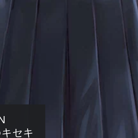
N 
ちのキセキ