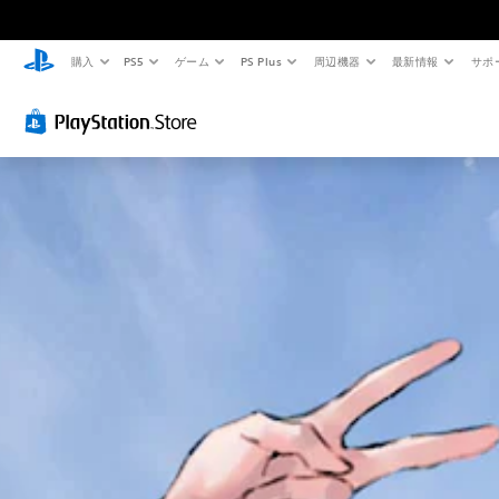
購入
PS5
ゲーム
PS Plus
周辺機器
最新情報
サポ
判
音
字
ボ
難
読
量
幕
タ
易
し
コ
（
ン
度
や
ン
基
割
調
す
ト
本
り
整
い
ロ
）
当
（
テ
ー
て
基
主
キ
ル
の
本
要
ス
な
変
）
個
ス
ト
更
々
ゲ
ト
の
（
ー
メ
ー
音
基
ム
ニ
リ
量
の
ュ
本
ー
を
難
ー
）
と
下
易
や
キ
プ
げ
度
ス
ャ
リ
た
を
テ
ラ
セ
り
変
ー
ク
ッ
消
更
タ
タ
ト
音