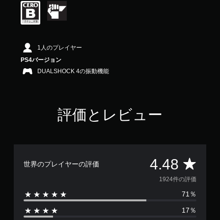
の
4
.
4
8
1人のプレイヤー
で
す
PS4バージョン
DUALSHOCK 4の振動機能
評価とレビュー
評
4.48
世界のプレイヤーの評価
価
1924件の評価
71％
数
17％
は