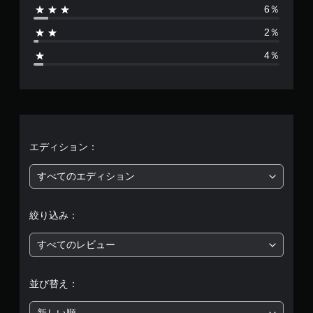
6％
1
2％
9
4％
2
4
、
平
エディション：
均
すべてのエディション
評
絞り込み：
価
すべてのレビュー
は
5
並び替え：
段