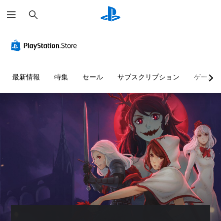
検
索
最新情報
特集
セール
サブスクリプション
ゲーム