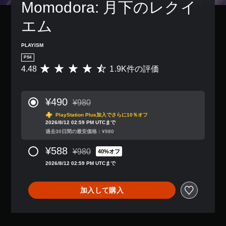
Momodora: 月下のレクイ
エム
PLAYISM
PS4
4.48
1.9K件の評価
評
価
数
は
¥490
¥980
1
通常価格¥980より値引き
.
PlayStation Plus加入でさらに10％オフ
2026/8/12 02:59 PM UTCまで
9
過去30日間の最安価格：¥980
K
、
¥588
¥980
平
40%オフ
通常価格¥980より値引き
均
2026/8/12 02:59 PM UTCまで
評
価
は
加入して購入
5
段
階
中