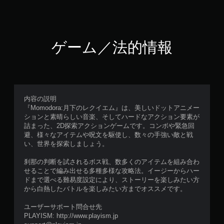
ゲーム／法的情報
内容の説明
『Momodora:月下のレクイエム』は、美しいドットアニメー
ションと素晴らしい音楽、そしてハードなアクション要素が
詰まった、2D探索アクションゲームです。コンボや緊急回
避、様々なアイテムや呪文を駆使し、数々の手強い敵と戦
い、世界を探索しましょう。
刹那の判断を試されるボス戦、数多くのアイテムを組み合わ
せることで編み出せる多種多様な攻略法。イージーからハー
ドまで選べる難易度設定により、ストーリーを楽しみたい方
から白熱したバトルを楽しみたい方までオススメです。
ユーザーサポート問合せ先
PLAYISM: http://www.playism.jp