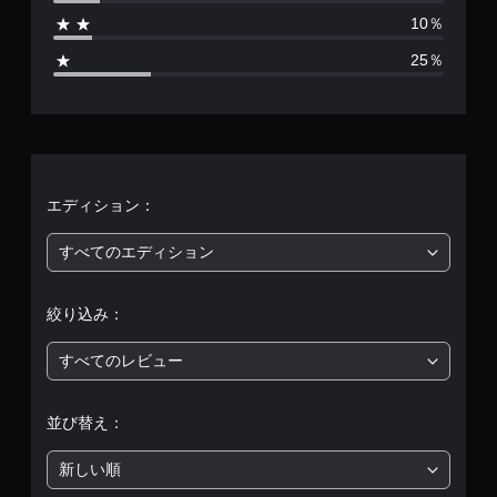
1
10％
2
25％
3
、
平
均
エディション：
評
すべてのエディション
価
絞り込み：
は
すべてのレビュー
5
段
並び替え：
階
新しい順