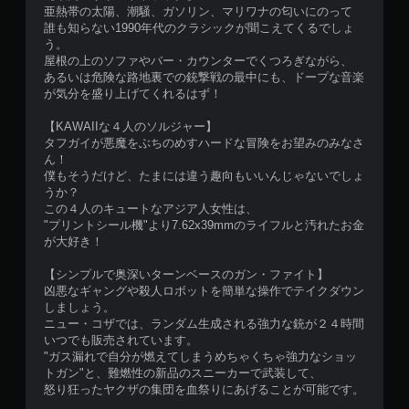
亜熱帯の太陽、潮騒、ガソリン、マリワナの匂いにのって
誰も知らない1990年代のクラシックが聞こえてくるでしょ
う。
屋根の上のソファやバー・カウンターでくつろぎながら、
あるいは危険な路地裏での銃撃戦の最中にも、ドープな音楽
が気分を盛り上げてくれるはず！
【KAWAIIな４人のソルジャー】
タフガイが悪魔をぶちのめすハードな冒険をお望みのみなさ
ん！
僕もそうだけど、たまには違う趣向もいいんじゃないでしょ
うか？
この４人のキュートなアジア人女性は、
"プリントシール機"より7.62x39mmのライフルと汚れたお金
が大好き！
【シンプルで奥深いターンベースのガン・ファイト】
凶悪なギャングや殺人ロボットを簡単な操作でテイクダウン
しましょう。
ニュー・コザでは、ランダム生成される強力な銃が２４時間
いつでも販売されています。
"ガス漏れで自分が燃えてしまうめちゃくちゃ強力なショッ
トガン"と、難燃性の新品のスニーカーで武装して、
怒り狂ったヤクザの集団を血祭りにあげることが可能です。