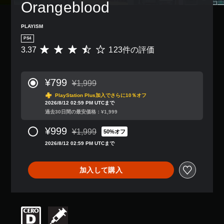
Orangeblood
PLAYISM
PS4
3.37
123件の評価
評
価
数
は
¥799
¥1,999
1
通常価格¥1,999より値引き
2
PlayStation Plus加入でさらに10％オフ
2026/8/12 02:59 PM UTCまで
3
過去30日間の最安価格：¥1,999
、
平
¥999
¥1,999
均
50%オフ
通常価格¥1,999より値引き
評
2026/8/12 02:59 PM UTCまで
価
は
5
加入して購入
段
階
中
の
3
.