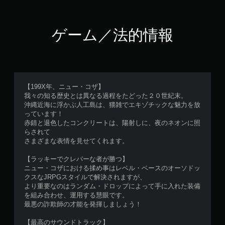
ゲーム／法的情報
【199X年、ニュー・コザ】
我々の知る歴史とは異なる過程をたどった２０世紀末。
沖縄近海に浮かぶ人工島は、猥雑でエキゾチックな魅力を放
っています！
赤錆と退色したコンクリートは、陽射しに、夜のネオンに照
らされて
さまざまな表情を見せてくれます。
【ラッキーでクレバーな者が勝つ】
ニュー・コザにおける揉め事はレベル・ベースのオーソドッ
クスなJRPGスタイルで解決されますが、
より重要なのはランダム・ドロップによって手に入れた装備
を組み合わせ、運用する慧眼です。
最悪の詐欺師の才能を発揮しましょう！
【最高のサウンドトラック】