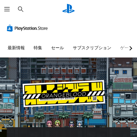
検
索
最新情報
特集
セール
サブスクリプション
ゲーム