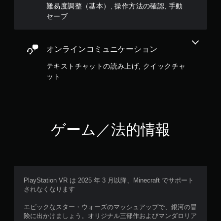
を
難易度調整（基本）, 操作方法の確認, 手動
押
セーブ
し
た
り
長
オンラインコミュニケーション
押
テキストチャットの読み上げ, クイックチャ
し
す
ット
る
こ
と
な
く
ゲーム／法的情報
ゲ
ー
ム
を
プ
レ
PlayStation VR は 2025 年 3 月以降、Minecraft でサポート
イ
されなくなります
し
た
エピックなスター・ウォーズのマッシュアップで、銀河の冒
り
険に出かけましょう。オリジナル三部作およびマンダロリア
メ