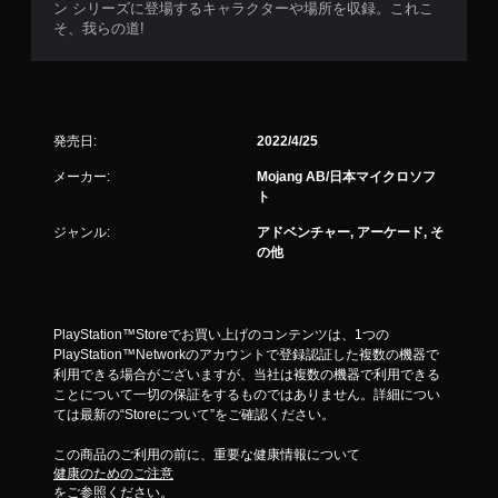
ン シリーズに登場するキャラクターや場所を収録。これこ
ニ
そ、我らの道!
ュ
ー
を
操
作
で
発売日:
2022/4/25
き
ま
メーカー:
Mojang AB/日本マイクロソフ
す
ト
。
ジャンル:
アドベンチャー, アーケード, そ
の他
モ
ー
シ
ョ
PlayStation™Storeでお買い上げのコンテンツは、1つの
ン
PlayStation™Networkのアカウントで登録認証した複数の機器で
コ
利用できる場合がございますが、当社は複数の機器で利用できる
ことについて一切の保証をするものではありません。詳細につい
ン
ては最新の“Storeについて”をご確認ください。
ト
ロ
この商品のご利用の前に、重要な健康情報について
ー
健康のためのご注意
ル
をご参照ください。