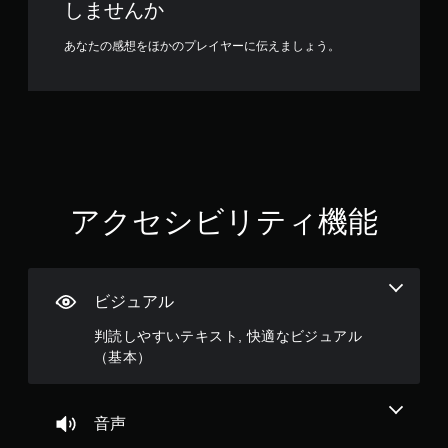
しませんか
、
が
ゲ
あ
ー
あなたの感想をほかのプレイヤーに伝えましょう。
り
ム
ま
の
す
プ
。
レ
イ
視
や
覚
メ
ヒ
ニ
ン
ュ
アクセシビリティ機能
ー
ト
操
の
作
代
が
替
で
ビジュアル
音
き
声
ま
判読しやすいテキスト, 快適なビジュアル
ま
す
（基本）
た
。
は
コ
ボ
ン
音声
タ
ト