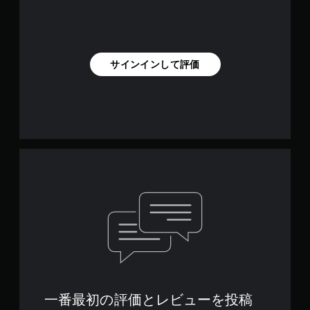
開
打
イ
で
し
に
き
た
関
ま
り
す
す
、
る
。
サインインして評価
制
テ
限
キ
時
ス
間
ト
内
や
に
視
ボ
覚
タ
情
ン
報
を
は
押
読
し
み
た
上
り
げ
す
ら
る
れ
こ
な
と
い
な
場
一番最初の評価とレビューを投稿
く
合