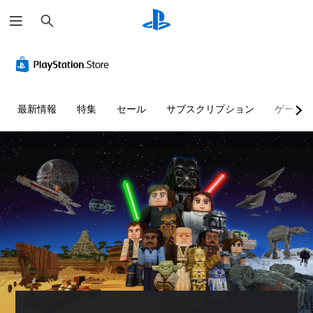
検
索
判
音
字
ボ
難
テ
読
量
幕
タ
易
キ
し
コ
な
ン
度
ス
や
ン
し
割
調
ト
す
ト
で
り
整
チ
最新情報
特集
セール
サブスクリプション
ゲーム
い
ロ
プ
当
（
ャ
テ
ー
レ
て
基
ッ
キ
ル
イ
の
本
ト
ス
可
変
）
の
個
ト
能
更
読
々
ゲ
（
み
の
ー
メ
音
音
基
上
ム
ニ
声
量
本
の
げ
ュ
に
を
難
ー
よ
）
テ
下
易
や
る
キ
プ
げ
度
ス
会
ス
リ
た
を
テ
話
ト
セ
り
変
ー
が
チ
ッ
消
更
タ
な
ャ
ト
音
し
ス
く
ッ
の
で
て
表
、
ト