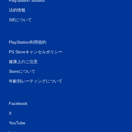
PlayStation Studios
ゲ
ー
法的情報
ム
SIEについて
を
プ
レ
イ
で
PlayStation利用規約
き
PS Storeキャンセルポリシー
ま
す
健康上のご注意
。
Storeについて
タ
年齢別レーティングについて
ッ
チ
操
作
Facebook
な
し
X
で
YouTube
プ
レ