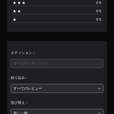
ェ
る
）
。
0％
他
ク
り
よ
ス
の
ト
う
0％
テ
手
プ
に
ま
に
ィ
レ
よ
動
0％
し
ッ
イ
る
セ
せ
ま
ク
ヤ
視
す
ー
の
ー
覚
ん
。
ブ
感
と
的
度
自
コ
な
を
音
分
ミ
不
い
の
声
ュ
快
エディション：
く
好
ニ
感
読
つ
き
ケ
を
み
か
すべてのエディション
な
ー
感
上
の
タ
シ
じ
げ
オ
イ
ョ
る
（
プ
ミ
絞り込み：
ン
こ
基
シ
ン
で
と
本
ョ
グ
き
な
すべてのレビュー
ン
）
で
ま
く
か
ゲ
す
プ
ゲ
ら
ー
。
レ
ー
並び替え：
選
ム
イ
ム
べ
を
で
の
新しい順
ま
セ