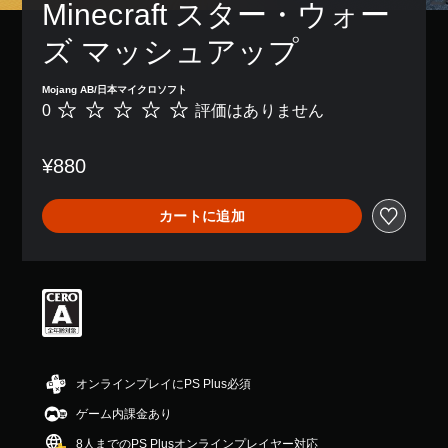
レ
Minecraft スター・ウォー
き
、
示
字
を
イ
ま
ゲ
の
幕
音
ア
ズ マッシュアップ
す
ー
文
な
声
ウ
。
ム
字
し
読
ト
全
を
で
み
Mojang AB/日本マイクロソフト
を
体
読
プ
3
上
0
評価はありません
使
評
の
み
レ
げ
D
っ
価
難
や
イ
で
た
は
オ
易
す
で
き
¥880
り
あ
ー
度
く
き
ま
、
り
デ
を
表
ま
す
ボ
ま
ィ
下
示
す
カートに追加
。
タ
せ
げ
で
オ
。
ン
ん
る
き
3
配
こ
ク
ま
D
置
と
す
イ
オ
を
が
。
ッ
ー
編
で
ク
デ
集
き
チ
ィ
し
快
ま
オ
て
ャ
適
す
で
、
ッ
オンラインプレイにPS Plus必須
な
。
音
操
ト
ビ
ゲーム内課金あり
声
作
ジ
あ
を
方
操
8人までのPS Plusオンラインプレイヤー対応
ュ
ら