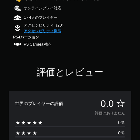
出
法
作
か
ア
力
を
方
オンラインプレイ対応
じ
ル
し
変
法
め
1 - 4人のプレイヤー
（
て
更
の
用
、
で
基
アクセシビリティ（20）
確
意
あ
き
本
アクセシビリティ機能
認
さ
な
ま
）
PS4バージョン
れ
た
す
ゲ
た
PS Camera対応
カ
の
。
ー
メ
メ
周
ム
ッ
ラ
囲
の
ス
セ
の
の
操
テ
ー
動
あ
評価とレビュー
作
ジ
き
ィ
ら
方
や
や
ッ
ゆ
法
ア
ゲ
る
ク
を
イ
ー
場
の
い
コ
ム
所
つ
感
評
ン
0.0
プ
か
で
世界のプレイヤーの評価
度
を
レ
ら
も
調
価
送
イ
評価はありません
音
見
整
受
中
が
ら
0％
（
信
は
の
聞
れ
し
エ
基
こ
ま
0％
て
あ
フ
本
え
す
、