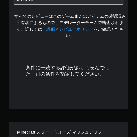
き
開
す
ー
ま
始
。
ブ
す
時
すべてのレビューはこのゲームまたはアイテムの確認済み
し
。
や
て
所有者によるもので、モデレーターチームで審査されま
設
ボ
中
す。詳しくは、
評価とレビューポリシー
をご確認くださ
定
タ
断
い。
変
ン
で
更
を
き
時
連
、
に
打
セ
画
ー
せ
面
ブ
ず
条件に一致する評価がありませんでし
を
し
に
た。別の条件を指定してください。
読
た
み
プ
と
上
レ
こ
げ
イ
ろ
ま
可
か
す
能
ら
。
ゲ
ボ
ゲ
ー
タ
ー
ム
ン
ム
を
を
プ
Minecraft スター・ウォーズ マッシュアップ
再
連
レ