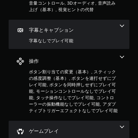
ン
音量コントロール, 3Dオーディオ, 音声読み
ロ
ー
を
上げ（基本）, 視覚ヒントの代替
ラ
同
ー
時
の
押
字幕とキャプション
振
し
動
せ
字幕なしでプレイ可能
機
ず
能
に
で
プ
も
操作
視
レ
覚
イ
ボタン割り当ての変更（基本）, スティック
情
可
の感度調整（基本）, ボタンを連打せずにプ
報
能
レイ可能, ボタンを同時押しせずにプレイ可
の
同
能, モーションコントロールなしでプレイ可
内
時
容
能, タッチ操作なしでプレイ可能, コントロ
に
を
ーラーの振動機能なしでプレイ可能, アダプ
複
伝
ティブトリガーエフェクトなしでプレイ可能
数
え
の
ま
ボ
す
タ
。
ゲームプレイ
ン