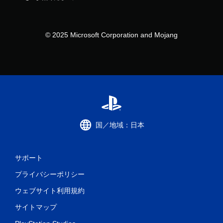
な
し
で
プ
© 2025 Microsoft Corporation and Mojang
レ
イ
可
能
モ
ー
シ
ョ
ン
国／地域：日本
コ
ン
ト
サポート
ロ
ー
プライバシーポリシー
ル
を
ウェブサイト利用規約
使
わ
サイトマップ
ず
に