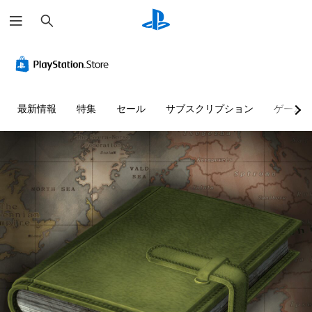
検
索
最新情報
特集
セール
サブスクリプション
ゲーム