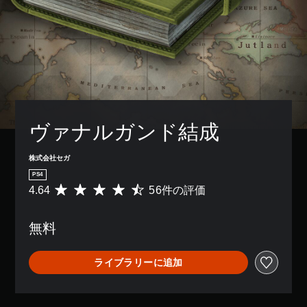
ヴァナルガンド結成
株式会社セガ
PS4
4.64
56件の評価
評
価
数
無料
は
5
6
ライブラリーに追加
、
平
均
評