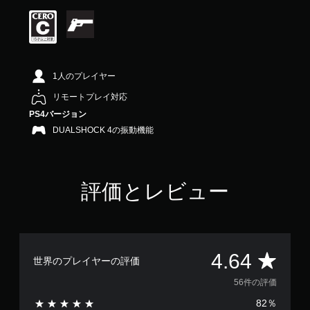
価
は
5
段
階
中
1人のプレイヤー
の
4
リモートプレイ対応
.
PS4バージョン
6
DUALSHOCK 4の振動機能
4
で
す
評価とレビュー
評
4.64
世界のプレイヤーの評価
価
56件の評価
82％