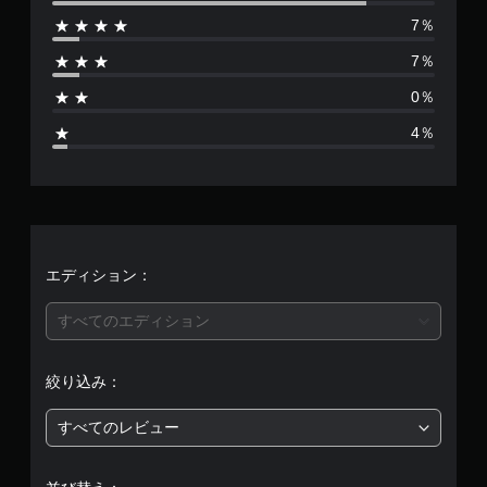
数
7％
は
7％
5
0％
6
4％
、
平
均
評
エディション：
価
すべてのエディション
は
絞り込み：
5
すべてのレビュー
段
階