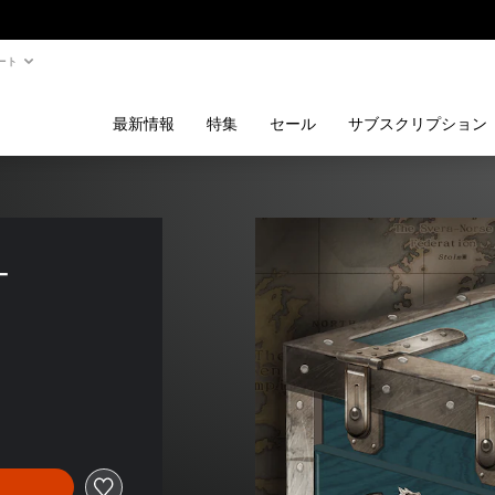
ート
最新情報
特集
セール
サブスクリプション
＋