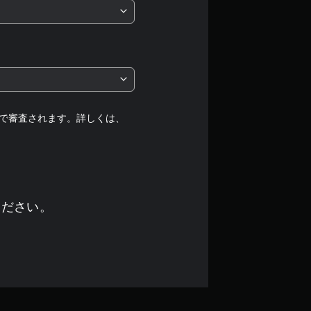
は
5
段
階
中
で審査されます。詳しくは、
の
4
.
ください。
6
7
で