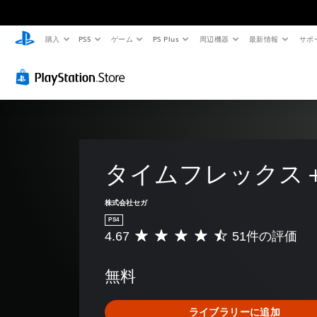
購入
PS5
ゲーム
PS Plus
周辺機器
最新情報
サポ
タイムフレックス
株式会社セガ
PS4
4.67
51件の評価
評
価
数
無料
は
5
1
ライブラリーに追加