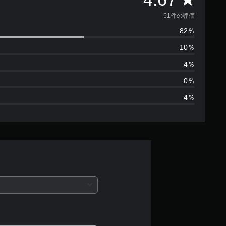
価
51件の評価
82％
数
10％
は
4％
5
0％
4％
1
、
平
均
評
価