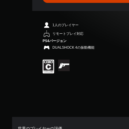
、
平
均
評
価
1人のプレイヤー
は
5
リモートプレイ対応
段
PS4バージョン
階
DUALSHOCK 4の振動機能
中
の
4
.
6
7
で
す
世界のプレイヤーの評価