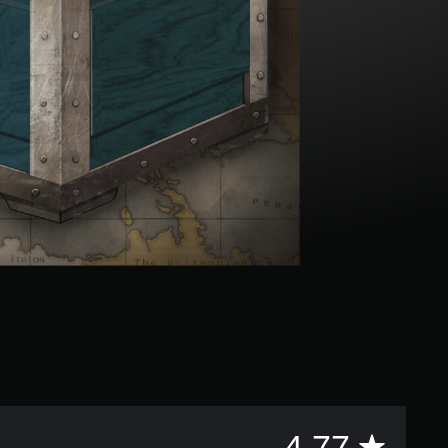
評
4.77