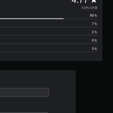
価
61件の評価
89％
数
7％
は
2％
6
0％
3％
1
、
平
均
評
価