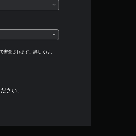
は
5
段
階
中
で審査されます。詳しくは、
の
4
.
ください。
7
7
で