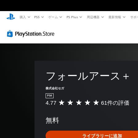
購入
PS5
ゲーム
PS Plus
周辺機器
最新情報
サポ
フォールアース＋
株式会社セガ
PS4
4.77
61件の評価
評
価
数
無料
は
6
1
ライブラリーに追加