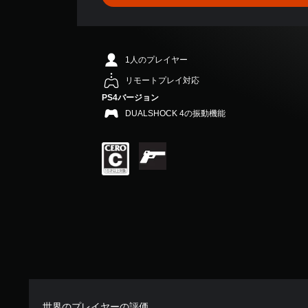
、
平
均
評
価
1人のプレイヤー
は
5
リモートプレイ対応
段
PS4バージョン
階
DUALSHOCK 4の振動機能
中
の
4
.
7
7
で
す
世界のプレイヤーの評価