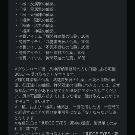
・「極・炎属撃の仙薬」
・「極・雷属撃の仙薬」
・「極・天極陣の仙薬」
・「極舞・闘気の仙薬」
・「極舞・活力の仙薬」
・「極舞・神秘の仙薬」
・消費アイテム「爛閃舞踏撃の仙薬」10個
・消費アイテム「武甕雷男神の仙薬」10個
・消費アイテム「不死不退転の仙薬」10個
・消費アイテム「征圧連打の仙薬」10個
・消費アイテム「舞閃双速の仙薬」10個
※ダウンロード後、八神探偵事務所の入り口脇にある宅配
BOXから受け取ることができます。
※爛閃舞踏撃の仙薬、武甕雷男神の仙薬、不死不退転の仙
薬、征圧連打の仙薬、舞閃双速の仙薬につきましては、必ず
所持品に空きがある状態で宅配BOXにアクセスしてくださ
い。所持可能数を超えてしまった場合、受け取ることができ
ず消えてしまいます。
※「極」および「極舞」仙薬は、一度使用した後、一定時間
が経過することで再び使用可能になる「なくならない仙薬」
となります。
※各種DLCは『JUDGE EYES：死神の遺言』製品版でのみ
利用可能です。
※このアイテムを受け取るためには、『JUDGE EYES：死