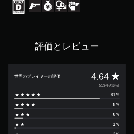
評
価
は
5
段
階
中
の
評価とレビュー
4
.
6
4
で
評
す
4.64
世界のプレイヤーの評価
価
513件の評価
81％
数
8％
は
8％
5
1％
1