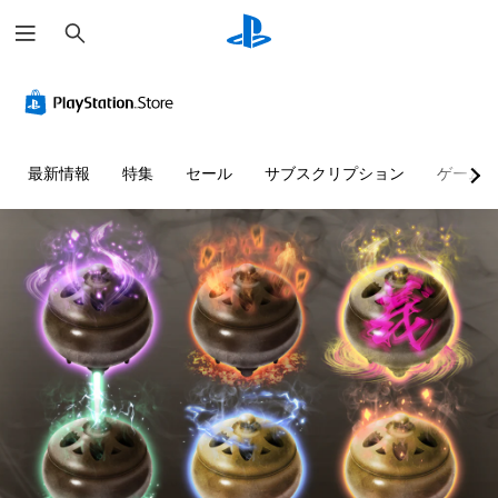
検
索
最新情報
特集
セール
サブスクリプション
ゲーム