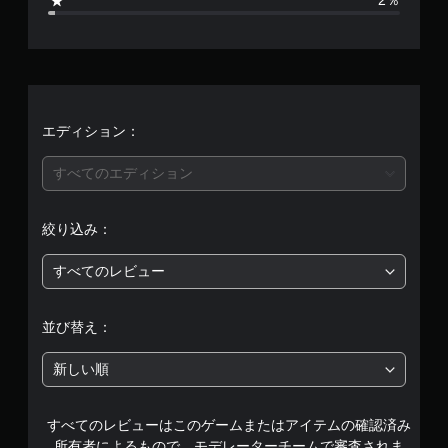
2％
3
、
平
均
エディション：
評
すべてのエディション
価
絞り込み：
は
すべてのレビュー
5
段
並び替え：
階
新しい順
中
すべてのレビューはこのゲームまたはアイテムの確認済み
の
所有者によるもので、モデレーターチームで審査されま