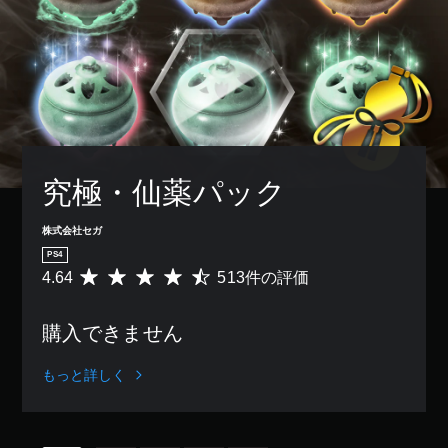
究極・仙薬パック
株式会社セガ
PS4
4.64
513件の評価
評
価
数
購入できません
は
5
1
もっと詳しく
3
、
平
均