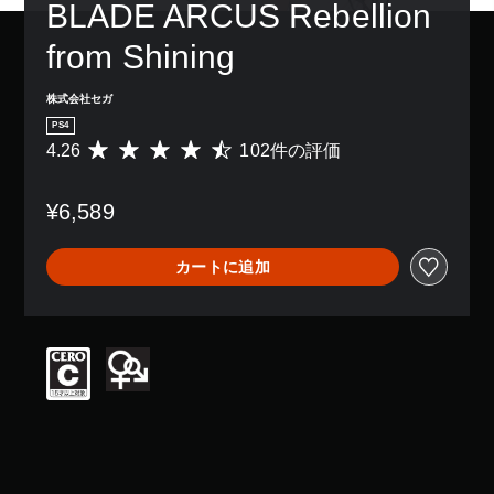
BLADE ARCUS Rebellion 
from Shining
株式会社セガ
PS4
4.26
102件の評価
評
価
数
¥6,589
は
1
0
カートに追加
2
、
平
均
評
価
は
5
段
階
中
の