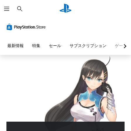
検
索
最新情報
特集
セール
サブスクリプション
ゲーム