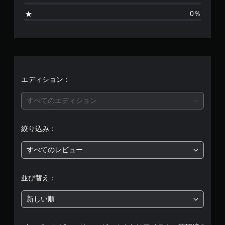
ま
0％
せ
ん
エディション：
すべてのエディション
絞り込み：
すべてのレビュー
並び替え：
新しい順