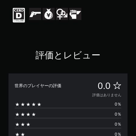
評価とレビュー
評
0.0
世界のプレイヤーの評価
価
評価はありません
0％
は
0％
あ
0％
り
0％