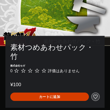
素材つめあわせパック・
竹
株式会社セガ
0
評価はありません
評
価
は
¥100
あ
り
ま
カートに追加
せ
ん