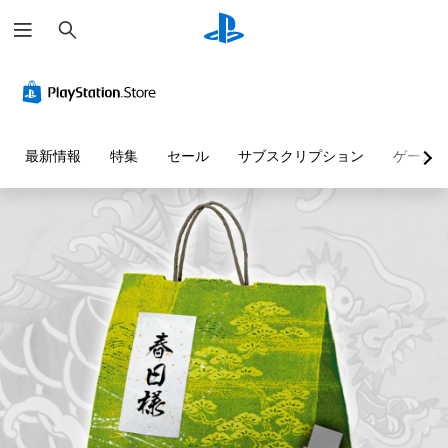
検
索
最新情報
特集
セール
サブスクリプション
ゲーム