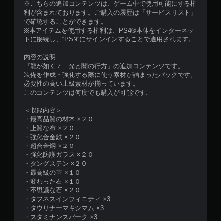
※こちらの追加コンテンツは、ゲーム中で使用可能にする権
利が含まれております。ご購入の履歴は「サービスリスト」
で確認することができます。
※本アイテムを使用する権利は、PS4®本体をインターネッ
トに接続し、“PSN”にサインインすることで適用されます。
内容の説明
『龍が如く７ 光と闇の行方』の追加コンテンツです。
装備を作成・強化する際に使う素材が詰まったパックです。
必要性の高い上級素材が揃っています。
このコンテンツは何度でも購入が可能です。
＜収録内容＞
・最高品質の材木 ×２０
・上質な布 ×２０
・強化合金鉄 ×２０
・超合金鋼 ×２０
・強化防護ガラス ×２０
・タングステン ×２０
・最高級の革 ×１０
・変わった石 ×１０
・不思議な石 ×２０
・タフネスインフィニティ ×3
・タウリナーマキシマム ×3
・スタミナンスパーク ×3