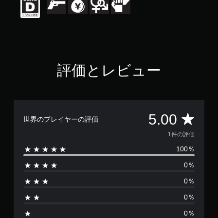
5
段
階
中
の
5
で
す
評価とレビュー
評
5.00
世界のプレイヤーの評価
価
1件の評価
100％
数
0％
は
0％
1
0％
、
0％