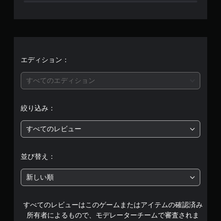
平
均
評
価
エディション：
は
すべてのエディション
5
絞り込み：
段
すべてのレビュー
階
中
並び替え：
の
新しい順
1
すべてのレビューはこのゲームまたはアイテムの確認済み
で
所有者によるもので、モデレーターチームで審査されま