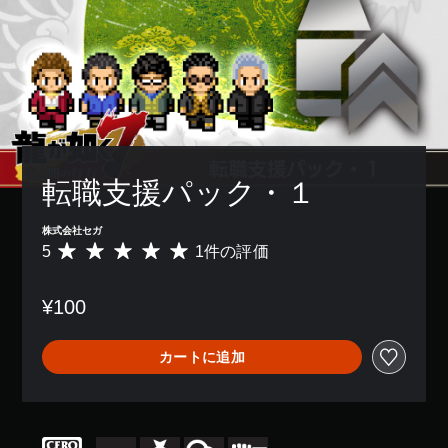
転職支援パック・１
株式会社セガ
5
1件の評価
評
価
数
¥100
は
1
、
カートに追加
平
均
評
価
は