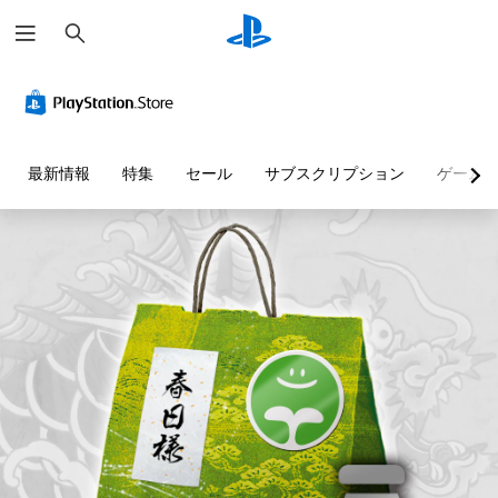
検
索
最新情報
特集
セール
サブスクリプション
ゲーム