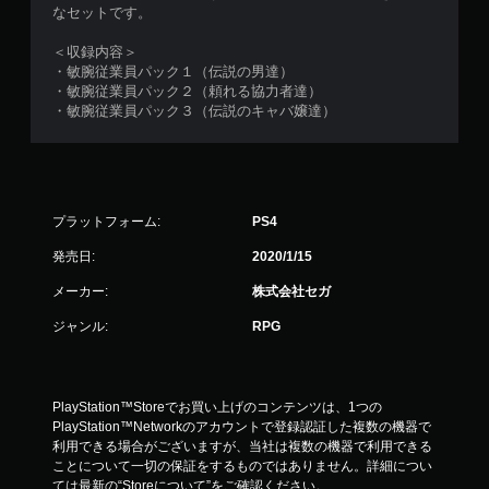
なセットです。
＜収録内容＞
・敏腕従業員パック１（伝説の男達）
・敏腕従業員パック２（頼れる協力者達）
・敏腕従業員パック３（伝説のキャバ嬢達）
プラットフォーム:
PS4
発売日:
2020/1/15
メーカー:
株式会社セガ
ジャンル:
RPG
PlayStation™Storeでお買い上げのコンテンツは、1つの
PlayStation™Networkのアカウントで登録認証した複数の機器で
利用できる場合がございますが、当社は複数の機器で利用できる
ことについて一切の保証をするものではありません。詳細につい
ては最新の“Storeについて”をご確認ください。