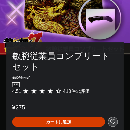
敏腕従業員コンプリート
セット
株式会社セガ
PS4
4.51
418件の評価
評
価
数
¥275
は
4
1
カートに追加
8
、