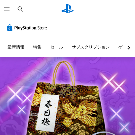
検
索
最新情報
特集
セール
サブスクリプション
ゲーム