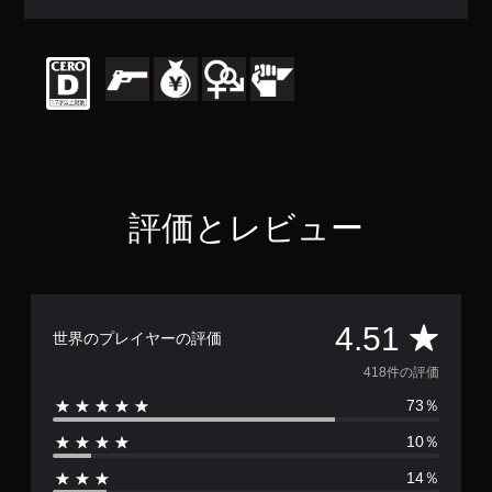
平
均
評
価
は
5
段
階
中
の
4
評価とレビュー
.
5
1
で
す
評
4.51
世界のプレイヤーの評価
価
418件の評価
73％
数
10％
は
14％