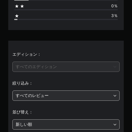
4
0％
1
3％
8
、
平
均
エディション：
評
すべてのエディション
価
絞り込み：
は
すべてのレビュー
5
段
並び替え：
階
新しい順