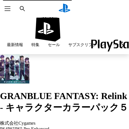
検
索
最新情報
特集
セール
サブスクリプション
ゲームを
GRANBLUE FANTASY: Relink
- キャラクターカラーパック５
株式会社Cygames
PS4
PS5
PS5 Pro Enhanced