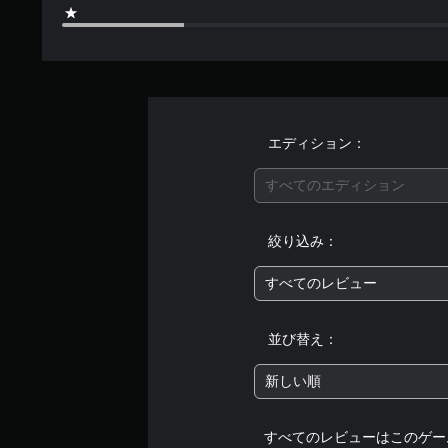
転
が
ム
聞
（
の
こ
操
基
え
作
本
る
方
）
よ
法
う
ス
を
エディション：
に
テ
い
し
ィ
つ
ま
すべてのエディション
ッ
で
す
ク
も
。
操
見
絞り込み：
作
ら
の
れ
反
ま
すべてのレビュー
転
す
オ
。
プ
並び替え：
シ
チ
ョ
新しい順
ュ
ン
ー
が
用
ト
すべてのレビューはこのゲー