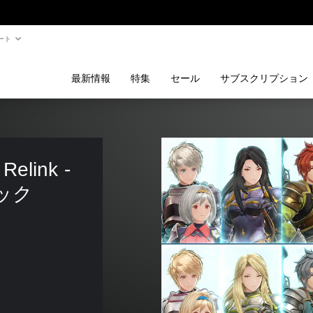
ート
最新情報
特集
セール
サブスクリプション
elink - 
ック