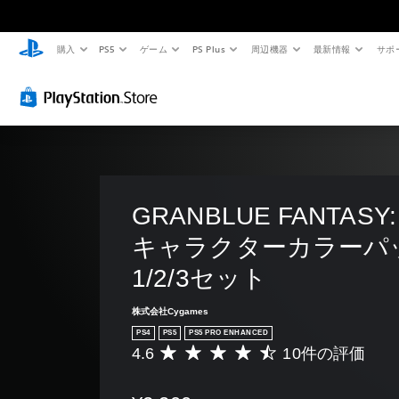
購入
PS5
ゲーム
PS Plus
周辺機器
最新情報
サポ
音
字
ボ
難
ク
量
幕
タ
易
イ
コ
（
ン
度
ッ
ン
基
割
調
ク
ト
本
り
整
チ
ロ
）
当
（
ャ
ー
て
詳
ッ
主
ル
の
細
ト
要
な
変
）
GRANBLUE FANTASY: R
個
あ
ス
更
々
ら
ゲ
キャラクターカラーパ
ト
の
（
か
ー
ー
音
じ
基
ム
1/2/3セット
リ
量
め
の
本
ー
を
用
難
）
と
株式会社Cygames
下
意
易
キ
プ
げ
さ
度
PS4
PS5
PS5 PRO ENHANCED
ャ
リ
た
れ
を
4.6
10件の評価
評
ラ
セ
り
た
変
価
ク
ッ
消
メ
更
数
タ
ト
音
ッ