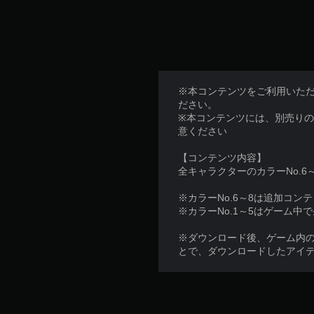
プ
て
レ
い
イ
ま
可
す
。
能
タ
※本コンテンツをご利用いた
ゲ
ッ
ださい。
チ
ー
※本コンテンツには、別売り
操
ム
意ください
作
の
を
一
【コンテンツ内容】
使
時
全キャラクターのカラーNo.6
わ
停
ず
※カラーNo.6～8は追加コン
に
止
※カラーNo.1～5はゲーム
ゲ
ゲ
ー
ー
※ダウンロード後、ゲーム内
ム
ム
とで、ダウンロードしたアイ
を
の
プ
プ
レ
レ
イ
イ
で
中