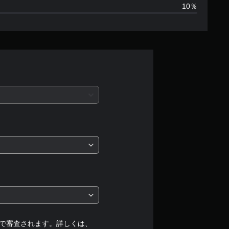
10％
0
、
平
均
評
価
は
5
段
階
中
で審査されます。詳しくは、