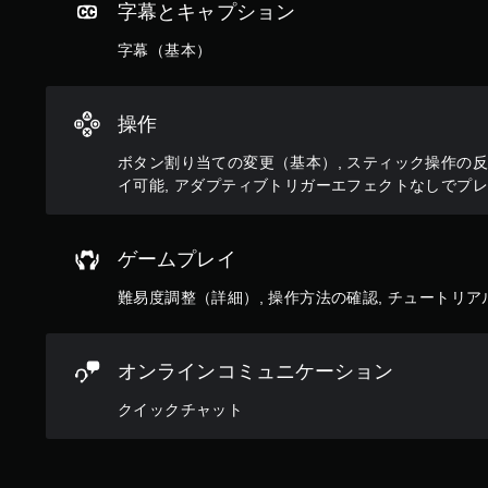
イ
字幕とキャプション
ゲ
ン
ー
プ
字幕（基本）
ム
レ
を
イ
プ
に
レ
操作
影
イ
響
で
ボタン割り当ての変更（基本）, スティック操作の反
し
き
イ可能, アダプティブトリガーエフェクトなしでプ
な
ま
い
す
、
。
練
ゲームプレイ
習
用
タ
難易度調整（詳細）, 操作方法の確認, チュートリア
の
ッ
モ
チ
ー
操
オンラインコミュニケーション
ド
作
が
クイックチャット
な
用
意
し
さ
で
れ