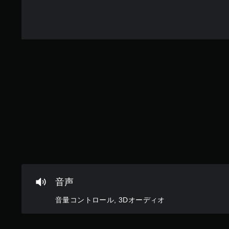
し
を
い
で
つ
プ
で
レ
も
イ
見
可
ら
能
れ
ま
モ
す
ー
。
シ
ョ
ン
練
コ
習
ン
モ
ト
ー
ロ
ド
ー
ル
音声
ゲ
を
ー
使
音量コントロール, 3Dオーディオ
ム
わ
の
ず
メ
に