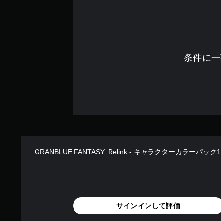
意
リ
さ
ア
れ
ル
て
の
い
確
ま
条件に一
す
認
。
ゲ
ー
モ
ム
プ
ー
レ
シ
イ
ョ
の
ン
チ
コ
ュ
GRANBLUE FANTASY: Relink - キャラクターカラーパック1
ン
ー
ト
ト
リ
ロ
ア
ー
ル
ル
情
サインインして評価
な
報