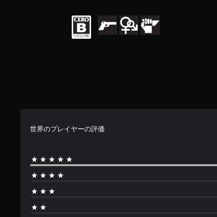
音
操
コ
プ
声
作
ミ
レ
を
方
ュ
イ
出
法
ニ
し
力
を
ケ
や
し
変
ー
す
て
更
シ
く
、
で
ョ
で
あ
き
ン
き
な
ま
で
ま
た
す
き
す
の
。
ま
。
周
す
囲
。
ス
世界のプレイヤーの評価
操
の
テ
作
あ
ィ
ら
方
ゆ
ッ
法
る
ク
の
場
操
確
所
作
認
か
の
ら
ゲ
反
音
ー