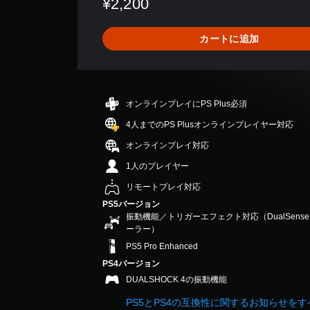
¥2,200
し
は
ー
の
で
セ
た
1
の
レ
き
ー
り
0
み
イ
カートに追加
ま
ジ
、
、
字
ア
す
や
ア
平
幕
ウ
。
ア
シ
均
が
ト
イ
ス
評
表
を
コ
ト
価
3
示
使
オンラインプレイにPS Plus必須
ン
機
は
D
さ
っ
を
能
5
4人までのPS Plusオンラインプレイヤー対応
れ
オ
た
送
を
段
ま
ー
り
受
オンラインプレイ対応
有
階
す
、
信
デ
効
中
。
1人のプレイヤー
ボ
し
に
ィ
の
タ
て
す
リモートプレイ対応
オ
4
ン
、
る
.
PS5バージョン
3
配
他
こ
6
振動機能／トリガーエフェクト対応（DualSen
D
置
の
と
で
ーラー）
オ
を
プ
で
す
PS5 Pro Enhanced
ー
編
レ
、
デ
集
イ
PS4バージョン
ゲ
ィ
し
ヤ
ー
DUALSHOCK 4の振動機能
オ
て
ー
ム
で
、
と
PS5とPS4の互換性に関するお知らせを
を