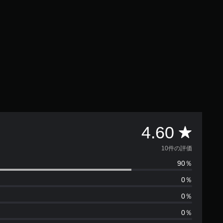
評
4.60
価
10件の評価
90％
数
0％
は
0％
1
0％