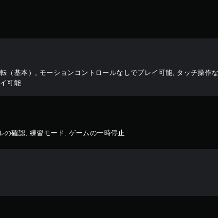
転（基本）, モーションコントロールなしでプレイ可能, タッチ操作
レイ可能
ルの確認, 練習モード, ゲームの一時停止