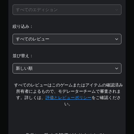
評
すべてのエディション
価
絞り込み：
は
すべてのレビュー
5
段
並び替え：
階
新しい順
中
すべてのレビューはこのゲームまたはアイテムの確認済み
の
所有者によるもので、モデレーターチームで審査されま
3
す。詳しくは、
評価とレビューポリシー
をご確認くださ
い。
.
9
4