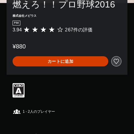
燃えろ！！プロ野球2016
株式会社メビウス
PS4
3.94
267件の評価
評
価
数
¥880
は
2
6
カートに追加
7
、
平
均
評
価
は
5
段
階
1 - 2人のプレイヤー
中
の
3
.