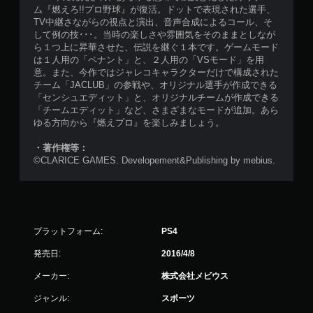
ム『燃えろ!!プロ野球』が復活。ドットで表現された選手、
TV中継さながらの視点と演出、音声合成によるコール、そ
して例の技･･･。当時の楽しさや雰囲気をそのままとしなが
ら１つ上に昇華させた、伝説を継ぐ１本です。ゲームモード
は１人用の「ペナント」と、２人用の「VSモード」を用
意。また、今作ではジャレコキャラクターだけで構成された
チーム「JACLUB」の参戦や、オリジナル選手が作成できる
「センシュエディット」と、オリジナルチームが作成できる
「チームエディット」など、さまざまなモードが追加。あら
ゆる方向から『燃えプロ』を楽しみましょう。
・著作権等：
©CLARICE GAMES. Developement&Publishing by mebius.
プラットフォーム:
PS4
発売日:
2016/4/8
メーカー:
株式会社メビウス
ジャンル:
スポーツ