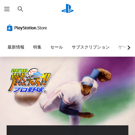
検
索
最新情報
特集
セール
サブスクリプション
ゲーム