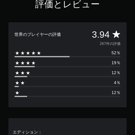
評価とレビュー
9
4
で
す
評
3.94
世界のプレイヤーの評価
価
267件の評価
52％
数
19％
は
12％
2
4％
6
12％
7
、
平
均
エディション：