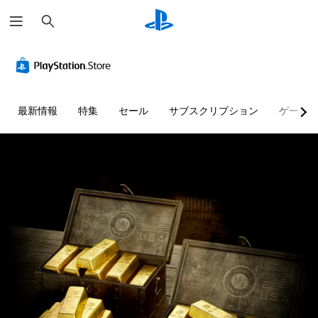
検
索
最新情報
特集
セール
サブスクリプション
ゲーム