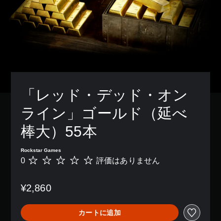
「レッド・デッド・オン
ライン」ゴールド（延べ
棒大）55本
Rockstar Games
0
評価はありません
評
価
は
¥2,860
あ
り
ま
カートに追加
せ