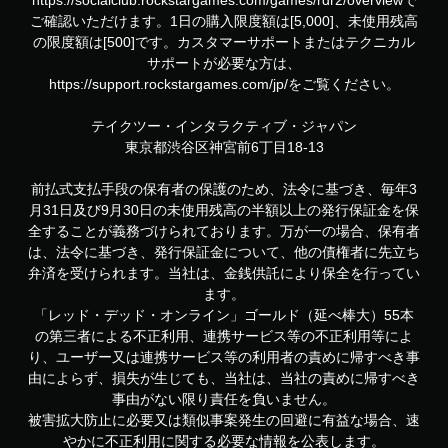
https://socialclub.rockstargames.com/games/rdr2/overviewで
ご確認いただけます。1日の購入限度額は[5,000]、未使用残高
の限度額は[500]です。カスタマーサポートまたはテクニカル
サポートが必要な方は、
https://support.rockstargames.com/jp/をご覧ください。
テイクツー・インタラクティブ・ジャパン
東京都渋谷区神宮前6丁目18-13
前払式支払手段の保有者の保護のため、法令に基づき、毎年3
月31日及び9月30日の未使用残高の半額以上の発行保証金を保
全することが義務づけられております。万が一の場合、保有者
は、法令に基づき、発行保証金について、他の債権者に先立ち
弁済を受けられます。当社は、金銭供託により保全を行ってい
ます。
「レッド・デッド・オンライン」ゴールド（延べ棒大）55本
の第三者による不正利用、連携サービス等の不正利用等によ
り、ユーザー又は連携サービス等の利用者の責めに帰すべき事
由によらず、損失が生じても、当社は、当社の責めに帰すべき
事由がない限り責任を負いません。
被害拡大防止に必要又は類似事案発生の回避に有益な場合、速
やかに不正利用に関する必要な情報を公表します。