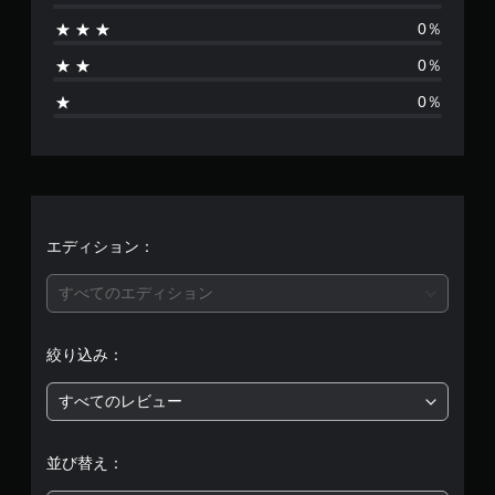
あ
0％
り
0％
ま
0％
せ
ん
エディション：
すべてのエディション
絞り込み：
すべてのレビュー
並び替え：