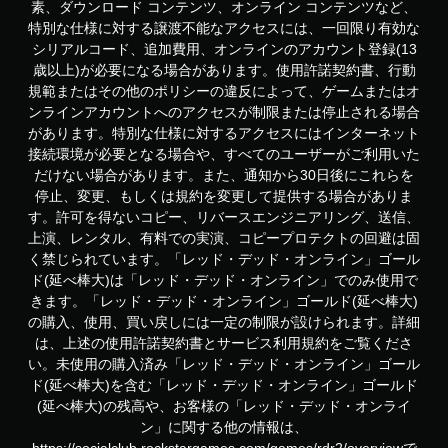
素、ダウンロード コンテンツ、オンライン コンテンツなど、
特別な仕様に対する譲渡不能なアクセスには、一回限り有効な
シリアルコード、追加費用、オンラインのアカウント登録(13
歳以上)が必要になる場合があります。使用許諾契約書、行動
規範またはその他のポリシーの違反によって、ゲームまたはオ
ンラインアカウントへのアクセスが制限または停止される場合
があります。特別な仕様に対するアクセスにはインターネット
接続環境が必要となる場合や、すべてのユーザーがご利用いた
だけない場合があります。また、通知から30日後にこれらを
停止、変更、もしくは規約を変更して提供する場合がありま
す。許可を得ないコピー、リバースエンジニアリング、送信、
上演、レンタル、有料での実演、コピープロテクトの回避は固
く禁じられています。「レッド・デッド・オンライン」ゴール
ド(延べ棒大)は「レッド・デッド・オンライン」でのみ使用で
きます。「レッド・デッド・オンライン」ゴールド(延べ棒大)
の購入、使用、買い戻しには一定の制限が設けられます。詳細
は、上述の使用許諾契約書とサービス利用規約をご覧くださ
い。未使用の購入済み「レッド・デッド・オンライン」ゴール
ド(延べ棒大)を含む「レッド・デッド・オンライン」ゴールド
(延べ棒大)の残高や、お客様の「レッド・デッド・オンライ
ン」に関する他の情報は、