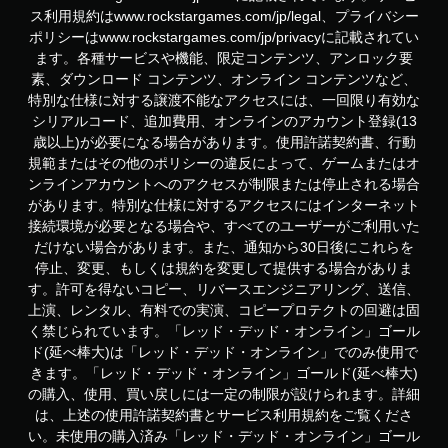
ス利用規約はwww.rockstargames.com/jp/legal、プライバシー
ポリシーはwww.rockstargames.com/jp/privacyに記載されてい
ます。各種サービスや機能、限定コンテンツ、アンロック要
素、ダウンロード コンテンツ、オンライン コンテンツなど、
特別な仕様に対する譲渡不能なアクセスには、一回限り有効な
シリアルコード、追加費用、オンラインのアカウント登録(13
歳以上)が必要になる場合があります。使用許諾契約書、行動
規範またはその他のポリシーの違反によって、ゲームまたはオ
ンラインアカウントへのアクセスが制限または停止される場合
があります。特別な仕様に対するアクセスにはインターネット
接続環境が必要となる場合や、すべてのユーザーがご利用いた
だけない場合があります。また、通知から30日後にこれらを
停止、変更、もしくは規約を変更して提供する場合がありま
す。許可を得ないコピー、リバースエンジニアリング、送信、
上演、レンタル、有料での実演、コピープロテクトの回避は固
く禁じられています。「レッド・デッド・オンライン」ゴール
ド(延べ棒大)は「レッド・デッド・オンライン」でのみ使用で
きます。「レッド・デッド・オンライン」ゴールド(延べ棒大)
の購入、使用、買い戻しには一定の制限が設けられます。詳細
は、上述の使用許諾契約書とサービス利用規約をご覧くださ
い。未使用の購入済み「レッド・デッド・オンライン」ゴール