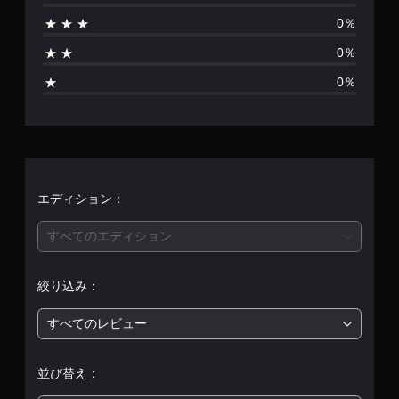
あ
0％
り
0％
ま
0％
せ
ん
エディション：
すべてのエディション
絞り込み：
すべてのレビュー
並び替え：