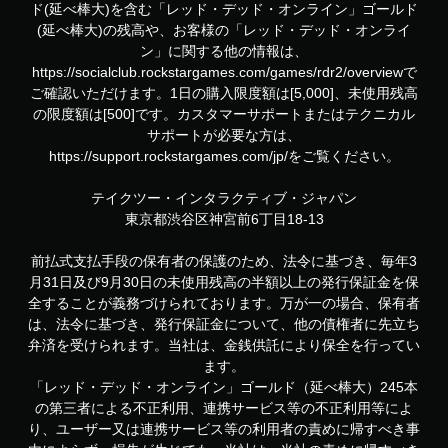
ド(延べ棒大)を含む「レッド・デッド・オンライン」ゴールド
(延べ棒大)の残高や、お客様の「レッド・デッド・オンライ
ン」に関する他の情報は、
https://socialclub.rockstargames.com/games/rdr2/overviewで
ご確認いただけます。1日の購入限度額は[5,000]、未使用残高
の限度額は[500]です。カスタマーサポートまたはテクニカル
サポートが必要な方は、
https://support.rockstargames.com/jp/をご覧ください。
テイクツー・インタラクティブ・ジャパン
東京都渋谷区神宮前6丁目18-13
前払式支払手段の保有者の保護のため、法令に基づき、毎年3
月31日及び9月30日の未使用残高の半額以上の発行保証金を保
全することが義務づけられております。万が一の場合、保有者
は、法令に基づき、発行保証金について、他の債権者に先立ち
弁済を受けられます。当社は、金銭供託により保全を行ってい
ます。
「レッド・デッド・オンライン」ゴールド（延べ棒大）245本
の第三者による不正利用、連携サービス等の不正利用等によ
り、ユーザー又は連携サービス等の利用者の責めに帰すべき事