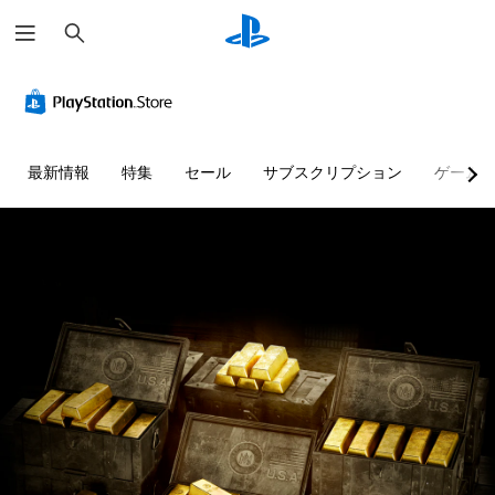
検
索
最新情報
特集
セール
サブスクリプション
ゲーム