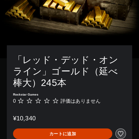
「レッド・デッド・オン
ライン」ゴールド（延べ
棒大）245本
Rockstar Games
0
評価はありません
評
価
は
¥10,340
あ
り
ま
カートに追加
せ