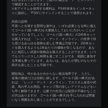
で確認することができます。
※本アイテムを使用する権利は、PS4®本体をインターネッ
トに接続し、“PSN”にサインインすることで適用されます。
内容の説明
平原へと出発する賢明な連中は、いずれ必要となる時に備え
てゴールド(延べ棒大)を大量購入しておいた方がいいことが
分かっているでしょう。ゴールド(延べ棒大）の245本セット
を購入すれば、「レッド・デッド・オンライン」の世界で待
ち受けるあらゆる冒険を楽しむ準備は万端です。150本セッ
トを購入するよりも1本あたりの価格が安くなるので、あな
たに相応しい武器や装飾品を購入することができます。いつ
でもリラックスした時間を過ごすことができ、戦闘に参加す
る準備も整っています。あるいは、あなたが望むのならその
両方を楽しむことも可能です。
開拓地は、何があるか分からない無法地帯です… ただし、
金塊の価値だけは信頼に値します。ゴールド(延べ棒大)があ
れば、「レッド・デッド・オンライン」でカスタム改造や武
器、馬の手入れ用品、キャンプ用の珍しいアイテムなどをい
ち早く解除できます。山脈での生活には疑惑や不確かなこと
が沢山ありますが、ゴールド(延べ棒大)を手に入れれば間違
いなく周囲を出し抜くことができるでしょう。