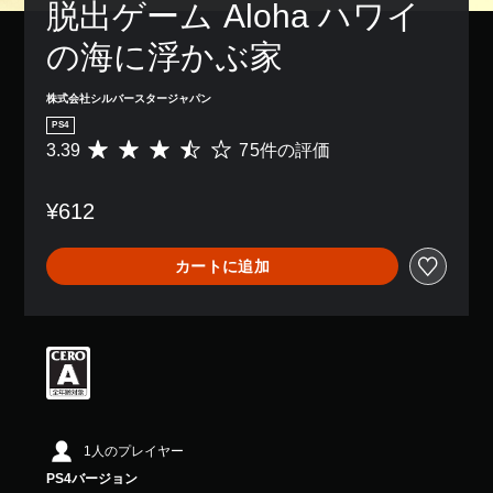
脱出ゲーム Aloha ハワイ
の海に浮かぶ家
株式会社シルバースタージャパン
PS4
3.39
75件の評価
評
価
数
¥612
は
7
5
カートに追加
、
平
均
評
価
は
5
段
階
中
1人のプレイヤー
の
PS4バージョン
3