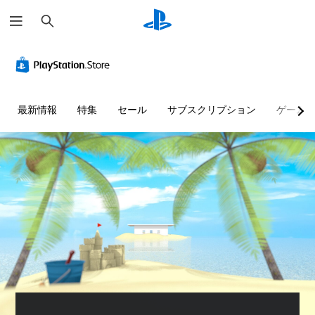
検
索
最新情報
特集
セール
サブスクリプション
ゲーム