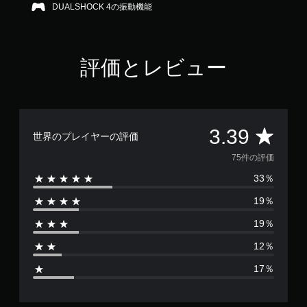
DUALSHOCK 4の振動機能
.
3
9
で
す
評価とレビュー
評
3.39
世界のプレイヤーの評価
価
75件の評価
33％
数
19％
は
19％
7
12％
5
17％
、