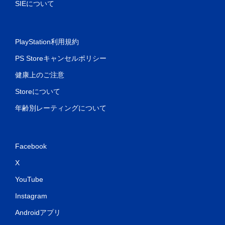
SIEについて
能
モ
ー
シ
PlayStation利用規約
ョ
ン
PS Storeキャンセルポリシー
コ
健康上のご注意
ン
ト
Storeについて
ロ
ー
年齢別レーティングについて
ル
を
使
わ
Facebook
ず
に
X
ゲ
ー
YouTube
ム
を
Instagram
プ
レ
Androidアプリ
イ