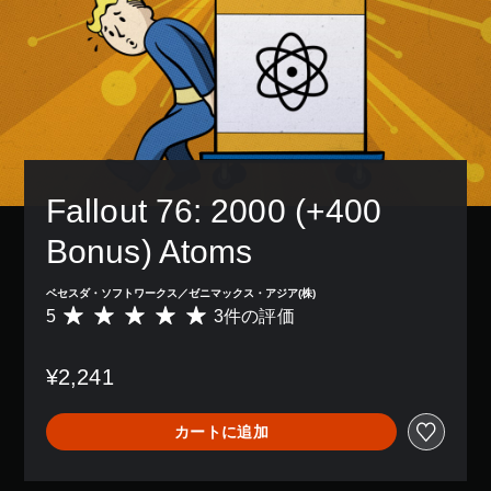
レ
の
ら
示
き
を
イ
み
れ
や
ま
音
ア
字
ま
コ
す
声
ウ
幕
す
ン
。
読
ト
が
。
ト
み
を
表
ロ
モ
上
使
示
ー
チ
げ
ノ
っ
さ
ラ
ュ
で
た
ラ
れ
ー
き
り
ー
ま
ル
の
ま
、
Fallout 76: 2000 (+400 
す
ト
振
音
す
ボ
。
リ
動
声
。
タ
Bonus) Atoms
で
ア
す
ン
も
ル
べ
配
通
ク
の
ベセスダ・ソフトワークス／ゼニマックス・アジア(株)
て
置
知
イ
確
5
3件の評価
の
評
を
で
ッ
認
ス
価
編
き
ク
ピ
数
集
ゲ
ま
¥2,241
ー
チ
は
し
ー
す
カ
3
て
ャ
ム
。
ー
、
、
ッ
プ
カートに追加
で
平
操
レ
ト
同
均
作
イ
あ
じ
評
方
の
ら