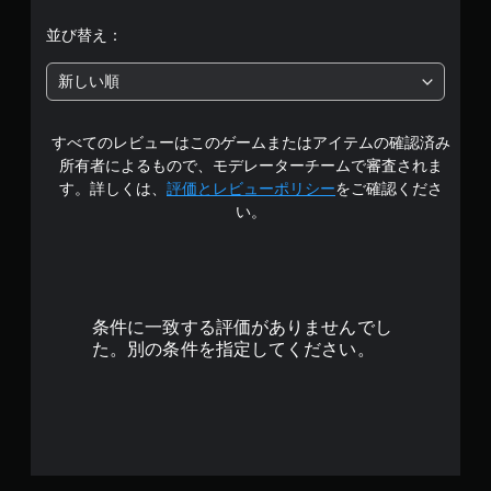
す
ゆ
中
並び替え：
。
る
場
の
所
新しい順
ス
か
5
テ
ら
ィ
音
すべてのレビューはこのゲームまたはアイテムの確認済み
で
ッ
が
所有者によるもので、モデレーターチームで審査されま
ク
聞
す
す。詳しくは、
評価とレビューポリシー
をご確認くださ
こ
操
い。
え
作
る
の
よ
反
う
転
に
（
し
条件に一致する評価がありませんでし
基
ま
た。別の条件を指定してください。
本
す
）
。
ス
テ
ィ
ッ
ク