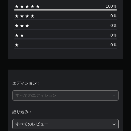
）
3
他
100％
数
ス
D
の
テ
オ
0％
プ
は
ィ
ー
レ
ッ
0％
デ
イ
3
ク
ィ
ヤ
0％
の
オ
ー
、
感
で
と
0％
度
音
コ
平
を
声
ミ
い
を
ュ
均
く
出
ニ
つ
力
ケ
評
か
し
ー
の
て
シ
価
エディション：
オ
、
ョ
プ
あ
ン
は
シ
な
で
すべてのエディション
ョ
た
き
ン
5
の
ま
か
周
す
絞り込み：
ら
段
囲
。
選
の
すべてのレビュー
べ
あ
階
ま
ら