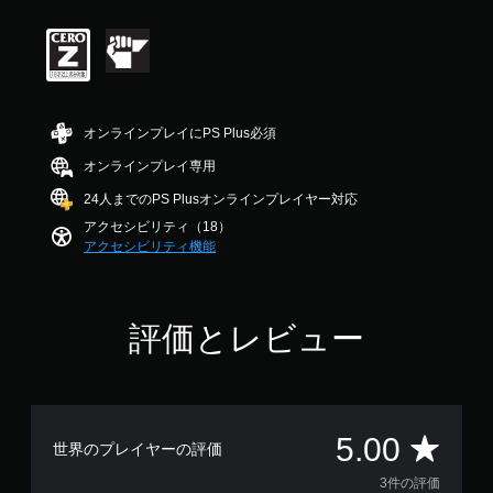
音
価
法
チ
か
声
は
を
ュ
じ
を
5
変
ー
め
出
段
更
ト
用
力
階
で
リ
意
す
中
き
ア
さ
る
の
ま
ル
オンラインプレイにPS Plus必須
れ
よ
5
す
情
た
う
で
。
オンラインプレイ専用
報
メ
設
す
を
ッ
24人までのPS Plusオンラインプレイヤー対応
定
い
ス
セ
で
つ
アクセシビリティ（18）
テ
ー
き
で
アクセシビリティ機能
ジ
ィ
ま
も
や
す
ッ
見
ア
。
ク
ら
イ
の
れ
評価とレビュー
コ
感
ま
3
ン
す
度
D
を
。
調
オ
送
整
受
ー
（
信
評
デ
5.00
世界のプレイヤーの評価
し
基
ィ
て
本
価
オ
3件の評価
、