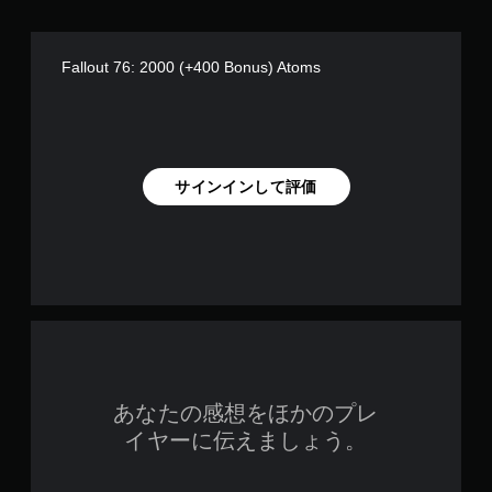
操
作
の
Fallout 76: 2000 (+400 Bonus) Atoms
反
転
オ
プ
シ
ョ
サインインして評価
ン
が
用
意
さ
れ
て
い
ま
す
。
あなたの感想をほかのプレ
ボ
イヤーに伝えましょう。
タ
ン