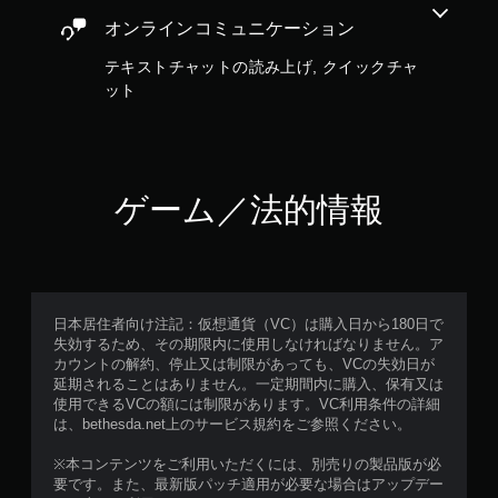
イ
や
オンラインコミュニケーション
メ
ニ
テキストチャットの読み上げ, クイックチャ
ュ
ット
ー
操
作
が
で
ゲーム／法的情報
き
ま
す
。
ボ
日本居住者向け注記：仮想通貨（VC）は購入日から180日で
タ
失効するため、その期限内に使用しなければなりません。ア
ン
カウントの解約、停止又は制限があっても、VCの失効日が
を
延期されることはありません。一定期間内に購入、保有又は
使用できるVCの額には制限があります。VC利用条件の詳細
同
は、bethesda.net上のサービス規約をご参照ください。
時
押
※本コンテンツをご利用いただくには、別売りの製品版が必
し
要です。また、最新版パッチ適用が必要な場合はアップデー
せ