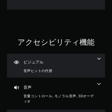
を
連
打
せ
ず
に
プ
レ
アクセシビリティ機能
イ
可
能
ボ
ビジュアル
タ
ン
音声ヒントの代替
を
連
打
し
音声
た
り
音量コントロール, モノラル音声, 3Dオーデ
、
ィオ
制
限