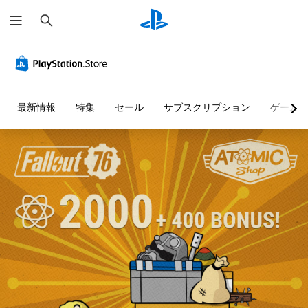
検
索
音
音
字
ボ
操
テ
声
量
幕
タ
作
キ
ヒ
コ
（
ン
方
ス
ン
ン
基
割
法
ト
ト
ト
本
り
の
チ
最新情報
特集
セール
サブスクリプション
ゲーム
の
ロ
）
当
確
ャ
代
ー
て
認
ッ
主
替
ル
の
ト
要
ゲ
変
の
な
ー
音
個
ス
更
読
ム
声
々
ト
（
の
み
に
の
ー
操
よ
音
基
上
リ
作
る
量
本
げ
ー
方
ヒ
を
）
テ
と
法
ン
下
キ
プ
キ
を
ト
げ
ス
リ
ャ
い
を
た
ト
セ
ラ
つ
、
り
チ
ッ
ク
で
画
消
ャ
ト
タ
も
面
音
ッ
の
ー
見
表
で
ト