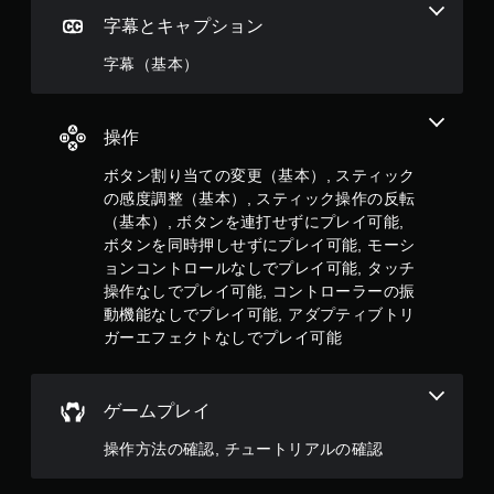
時
間
字幕とキャプション
内
に
字幕（基本）
ボ
タ
ン
操作
を
押
ボタン割り当ての変更（基本）, スティック
し
の感度調整（基本）, スティック操作の反転
た
り
（基本）, ボタンを連打せずにプレイ可能,
す
ボタンを同時押しせずにプレイ可能, モーシ
る
ョンコントロールなしでプレイ可能, タッチ
こ
操作なしでプレイ可能, コントローラーの振
と
動機能なしでプレイ可能, アダプティブトリ
な
ガーエフェクトなしでプレイ可能
く
、
ゲ
ー
ゲームプレイ
ム
の
操作方法の確認, チュートリアルの確認
プ
レ