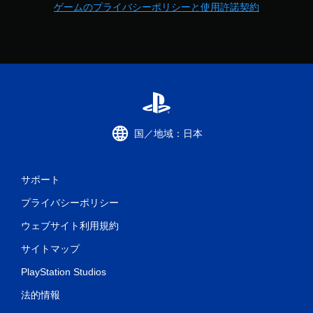
き
ゲームのプライバシーポリシーと使用許諾契約
ま
す
。
モ
ー
シ
ョ
ン
国／地域：日本
コ
ン
ト
サポート
ロ
ー
プライバシーポリシー
ル
ウェブサイト利用規約
な
し
サイトマップ
で
プ
PlayStation Studios
レ
法的情報
イ
可