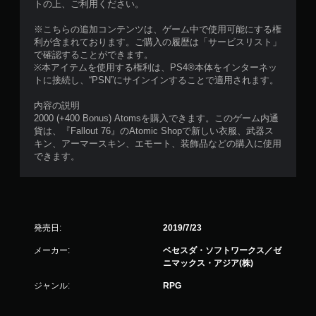
トの上、ご利用ください。
ず
に
※こちらの追加コンテンツは、ゲーム中で使用可能にする権
プ
利が含まれております。ご購入の履歴は「サービスリスト」
レ
で確認することができます。
※本アイテムを使用する権利は、PS4®本体をインターネッ
イ
トに接続し、“PSN”にサインインすることで適用されます。
可
能
内容の説明
同
2000 (+400 Bonus) Atomsを購入できます。このゲーム内通
時
貨は、『Fallout 76』のAtomic Shopで新しい衣服、武器ス
に
キン、アーマースキン、エモート、装飾品などの購入に使用
複
できます。
数
の
ボ
タ
ン
発売日:
2019/7/23
を
押
メーカー:
ベセスダ・ソフトワークス／ゼ
し
ニマックス・アジア(株)
た
り
ジャンル:
RPG
長
押