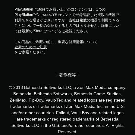
し
す
PlayStation™Storeでお買い上げのコンテンツは、1つの
る
PlayStation™Networkのアカウントで登録認証した複数の機器で
こ
利用できる場合がございますが、当社は複数の機器で利用できる
と
ことについて一切の保証をするものではありません。詳細につい
な
ては最新の“Storeについて”をご確認ください。
く
ゲ
この商品のご利用の前に、重要な健康情報について
ー
健康のためのご注意
ム
をご参照ください。
を
プ
レ
イ
・著作権等：
し
た
© 2018 Bethesda Softworks LLC, a ZeniMax Media company.
り
メ
Bethesda, Bethesda Softworks, Bethesda Game Studios,
ニ
ZeniMax, Pip-Boy, Vault-Tec and related logos are registered
ュ
trademarks or trademarks of ZeniMax Media Inc. in the U.S.
ー
and/or other countries. Fallout, Vault Boy and related logos
を
are trademarks or registered trademarks of Bethesda
操
Softworks LLC in the U.S. and/or other countries. All Rights
作
で
Reserved.