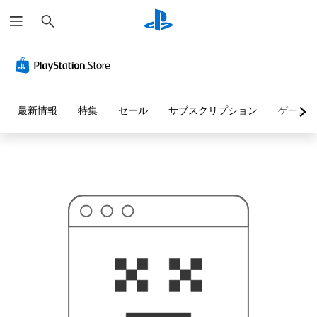
検
お
索
探
し
の
ペ
ー
ジ
は
見
最新情報
特集
セール
サブスクリプション
ゲーム
つ
か
り
ま
せ
ん
で
し
た
。