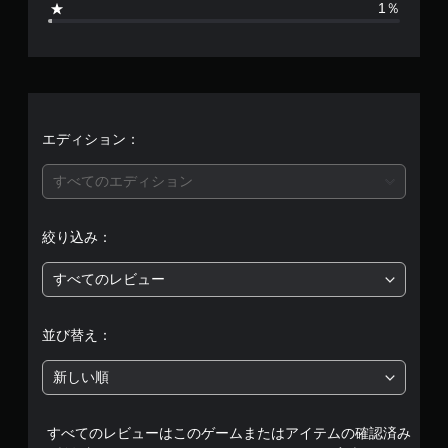
1％
方
ョ
法
9
ン
を
が
い
7
用
つ
意
で
、
さ
も
れ
見
平
エディション：
て
ら
い
れ
均
ま
すべてのエディション
ま
す
す
評
。
。
絞り込み：
価
モ
チ
ー
すべてのレビュー
は
ュ
シ
ー
ョ
5
ト
並び替え：
ン
リ
コ
段
ア
新しい順
ン
ル
階
ト
の
ロ
確
すべてのレビューはこのゲームまたはアイテムの確認済み
中
ー