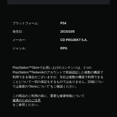
ッ
ク
を
使
わ
プラットフォーム:
PS4
ず
発売日:
2015/10/5
に
ゲ
メーカー:
CD PROJEKT S.A.
ー
ム
ジャンル:
RPG
を
プ
レ
イ
PlayStation™Storeでお買い上げのコンテンツは、1つの
で
PlayStation™Networkのアカウントで登録認証した複数の機器で
き
利用できる場合がございますが、当社は複数の機器で利用できる
ま
ことについて一切の保証をするものではありません。詳細につい
す
ては最新の“Storeについて”をご確認ください。
。
この商品のご利用の前に、重要な健康情報について
健康のためのご注意
をご参照ください。