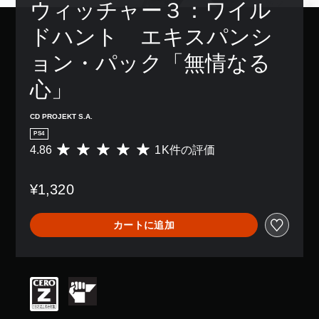
感
ウィッチャー３：ワイル
き
り
字
度
ま
、
幕
を
ドハント　エキスパンシ
す
ア
な
い
。
シ
し
く
ョン・パック「無情なる
ス
で
つ
ト
プ
か
心」
機
レ
の
能
イ
オ
を
で
プ
CD PROJEKT S.A.
有
き
シ
効
PS4
ま
ョ
に
4.86
1K件の評価
す
評
ン
す
。
価
か
る
数
ら
こ
¥1,320
は
選
字
と
1
べ
幕
で
K
ま
（
カートに追加
、
、
す
詳
ゲ
平
。
ー
細
均
ム
評
）
を
ス
価
ゲ
プ
は
テ
ー
レ
5
ィ
ム
イ
段