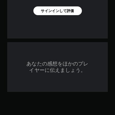
ま
に
す
ゲ
サインインして評価
。
ー
ム
を
手
プ
動
レ
セ
イ
ー
で
ブ
き
ま
自
す
分
。
の
あなたの感想をほかのプレ
好
イヤーに伝えましょう。
き
タ
な
ッ
タ
チ
イ
操
ミ
作
ン
な
グ
で
し
ゲ
で
ー
プ