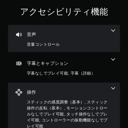
ム
レ
を
アクセシビリティ機能
イ
セ
可
ー
能
ブ
し
タ
て
ッ
音声
中
チ
断
操
音量コントロール
で
作
き
を
、
使
セ
字幕とキャプション
わ
ー
ず
字幕なしでプレイ可能, 字幕（詳細）
ブ
に
し
ゲ
た
ー
と
ム
操作
こ
を
ろ
プ
スティックの感度調整（基本）, スティック
か
レ
操作の反転（基本）, モーションコントロー
ら
イ
ルなしでプレイ可能, タッチ操作なしでプレ
ゲ
で
ー
イ可能, コントローラーの振動機能なしでプ
き
ム
ま
レイ可能