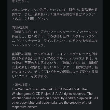
意ください。
能
コ
※本コンテンツをご利用いただくには、別売りの製品版が必
ン
要です。また、最新版パッチ適用が必要な場合はアップデー
ト
トの上、ご利用ください。
ロ
ー
内容の説明
ラ
『無情なる心』は、広大なファンタジーオープンワールドを
ー
舞台とし、数々のアワードを獲得したロールプレイングゲー
の
ム『ウィッチャー３ ワイルドハント』の初となる公式エキ
振
スパンション・パック。
動
機
盗賊団の頭領、オルギエルド・フォン・エヴェレックを倒す
能
依頼を引き受けたリヴィアのゲラルト。オルギエルドは、そ
／
の身体に不死の力を宿すという。『無情なる心』は、10時間
ハ
以上の新しい冒険と、新しいキャラクター、強力な怪物、新
プ
たなロマンス、そしてプレイヤーの選択によって変化する新
テ
しいクエストを提供する。
ィ
ッ
・著作権等：
ク
The Witcher® is a trademark of CD Projekt S.A. The
フ
Witcher game © CD Projekt S.A. All rights reserved. The
ィ
Witcher game is based on a novel by Andrzej Sapkowski. All
ー
other copyrights and trademarks are the property of their
ド
respective owners.
バ