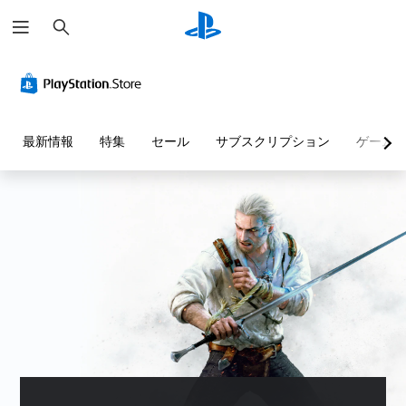
検
索
音
字
ス
難
量
幕
テ
易
コ
な
ィ
度
ン
し
ッ
調
ト
で
ク
整
最新情報
特集
セール
サブスクリプション
ゲーム
ロ
プ
の
（
ー
レ
感
詳
ル
イ
度
細
可
調
）
個
能
整
々
ゲ
（
の
ー
音
音
基
ム
声
量
本
の
に
を
難
よ
）
下
易
る
ス
げ
度
会
テ
た
を
話
ィ
り
変
が
ッ
消
更
な
ク
音
し
く
の
で
た
、