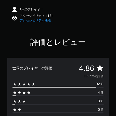
ッ
内
し
階
ク
の
や
中
1人のプレイヤー
す
操
す
の
べ
アクセシビリティ（12）
作
く
4
て
アクセシビリティ機能
の
で
.
の
反
き
8
会
ま
転
6
話
す
で
（
で
評価とレビュー
。
す
基
字
本
幕
）
操
が
表
作
ス
示
方
テ
評
4.86
さ
法
世界のプレイヤーの評価
ィ
れ
ッ
の
価
ま
1097件の評価
ク
確
す
操
認
92％
数
。
作
ゲ
の
4％
は
ー
反
ム
3％
転
1
の
オ
操
0％
プ
0
作
シ