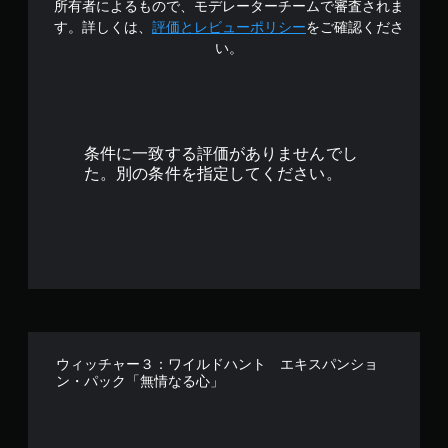
認
所有者によるもので、モデレーターチームで審査されま
ル
の
す。詳しくは、
評価とレビューポリシー
をご確認くださ
ゲ
な
ー
い。
し
4
ム
で
プ
プ
.
レ
レ
イ
イ
8
の
可
条件に一致する評価がありませんでし
チ
能
6
ュ
た。別の条件を指定してください。
ー
モ
で
ト
ー
リ
シ
ア
す
ョ
ル
ン
情
コ
報
ン
を
ト
い
ロ
つ
ー
ウィッチャー３：ワイルドハント エキスパンショ
で
ル
ン・パック「無情なる心」
も
を
見
使
ら
わ
れ
ず