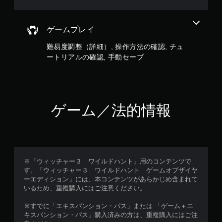
を
す
再
。
開
ゲームプレイ
で
コ
き
難易度調整（詳細）, 操作方法の確認, チュ
ン
ま
ト
す
ートリアルの確認, 手動セーブ
。
ロ
ー
ラ
ー
ゲーム／法的情報
の
振
動
機
能
な
※「ウィッチャー３ ワイルドハント」用のコンテンツで
し
す。「ウィッチャー３ ワイルドハント ゲームオブザイヤ
で
ーエディション」には、本コンテンツがあらかじめ含まれて
プ
いるため、重複購入にはご注意ください。
レ
イ
※すでに「エキスパンション・パス」または 「ゲーム＋エ
キスパンション・パス」購入済みの方は、重複購入にはご注
可