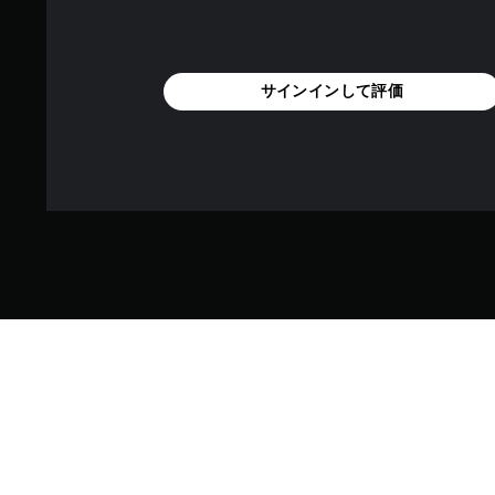
サインインして評価
目指すは空！
Feindbold作のコンテ