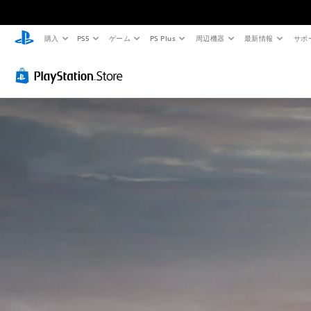
購入
PS5
ゲーム
PS Plus
周辺機器
最新情報
サポ