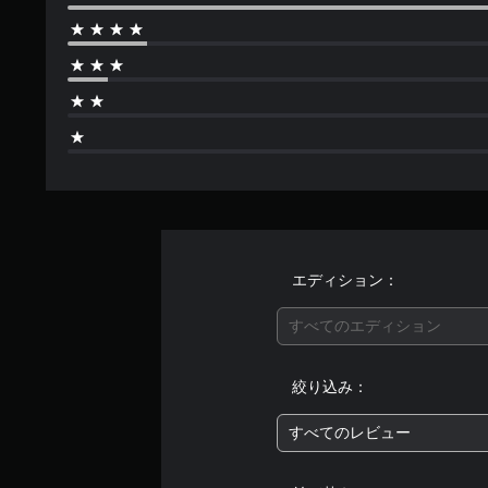
エディション：
すべてのエディション
絞り込み：
すべてのレビュー