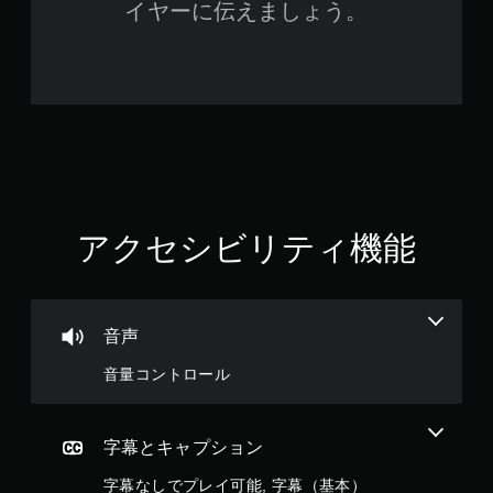
イヤーに伝えましょう。
が
で
き
ま
す
。
モ
ー
シ
ョ
アクセシビリティ機能
ン
コ
ン
ト
音声
ロ
ー
音量コントロール
ル
な
し
字幕とキャプション
で
プ
字幕なしでプレイ可能, 字幕（基本）
レ