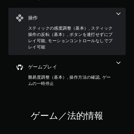
イ
可
能
操作
モ
スティックの感度調整（基本）, スティック
ー
操作の反転（基本）, ボタンを連打せずにプ
シ
レイ可能, モーションコントロールなしでプ
ョ
ン
レイ可能
コ
ン
ト
ゲームプレイ
ロ
ー
難易度調整（基本）, 操作方法の確認, ゲー
ル
ムの一時停止
を
使
わ
ず
に
ゲ
ゲーム／法的情報
ー
ム
を
プ