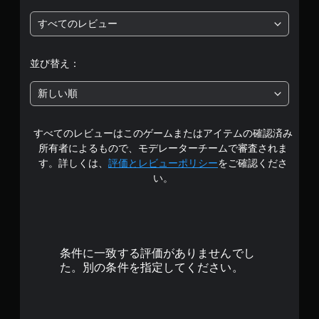
5
パ
レ
ー
イ
すべてのレビュー
段
ト
可
の
能
階
再
並び替え：
ボ
生
中
タ
中
新しい順
ン
に
を
、
の
連
ゲ
打
ー
すべてのレビューはこのゲームまたはアイテムの確認済み
3
し
ム
所有者によるもので、モデレーターチームで審査されま
た
を
.
す。詳しくは、
評価とレビューポリシー
をご確認くださ
り
一
い。
、
時
6
制
停
限
止
9
時
で
間
き
で
内
ま
条件に一致する評価がありませんでし
に
す
す
た。別の条件を指定してください。
ボ
。
タ
（
ン
オ
を
フ