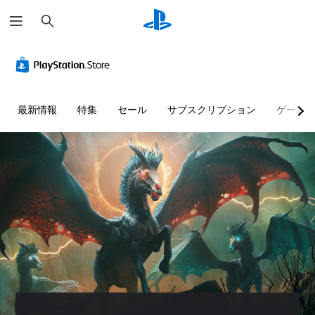
検
索
音
字
ス
難
量
幕
テ
易
コ
な
ィ
度
ン
し
ッ
調
ト
で
ク
整
最新情報
特集
セール
サブスクリプション
ゲーム
ロ
プ
の
（
ー
レ
感
基
ル
イ
度
本
可
調
）
個
能
整
々
ゲ
（
の
ー
音
音
基
ム
声
量
本
の
に
を
難
よ
）
下
易
る
ス
げ
度
会
テ
た
を
話
ィ
り
変
が
ッ
消
更
な
ク
音
し
く
の
で
て
、