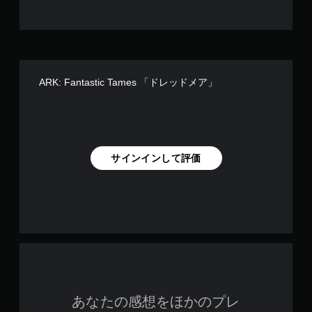
押
ラ
し
イ
た
ン
り
プ
す
レ
る
イ
こ
の
ARK: Fantastic Tames 「ドレッドメア」
と
み
な
）
く
、
ゲ
ー
サインインして評価
ム
の
プ
レ
イ
や
メ
ニ
ュ
ー
操
あなたの感想をほかのプレ
作