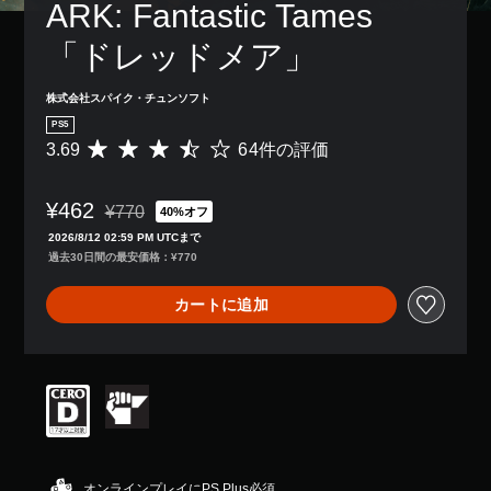
感
ARK: Fantastic Tames 
き
、
字
度
ま
ゲ
幕
を
「ドレッドメア」
す
ー
な
い
。
ム
し
く
全
で
株式会社スパイク・チュンソフト
つ
体
プ
か
PS5
の
レ
の
3.69
64件の評価
難
評
イ
オ
易
価
で
プ
度
数
き
シ
¥462
を
は
ま
¥770
40%オフ
ョ
通常価格¥770より値引き
下
6
す
ン
2026/8/12 02:59 PM UTCまで
げ
4
。
か
過去30日間の最安価格：¥770
る
、
ら
こ
平
選
字
カートに追加
と
均
べ
幕
が
評
ま
（
で
価
す
基
き
は
。
ま
5
本
す
段
）
。
階
ス
主
中
テ
要
の
ィ
操
な
3
オンラインプレイにPS Plus必須