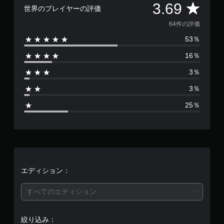
評
。
3.69
ョ
世界のプレイヤーの評価
ン
価
64件の評価
が
ゲ
用
ー
53％
数
意
ム
さ
16％
の
は
れ
一
て
3％
時
6
い
停
ま
3％
4
す
止
25％
。
ゲ
、
ー
ム
ボ
平
の
タ
プ
ン
均
レ
を
イ
連
評
エディション：
中
打
や
価
せ
ム
すべてのエディション
ず
ー
は
に
ビ
ー
プ
絞り込み：