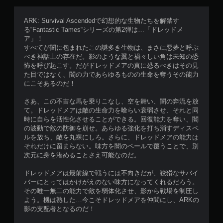
レ
イ
ARK: Survival Ascendedで幻想的な生物たちを解禁す
で
る“Fantastic Tames“シリーズの第2弾は…「ドレッドメ
き
ア」！
ま
すべてが闇に包まれたこの謎多き生物は、まさに悪夢と呼ぶ
す
べき神話上の存在だ。影のような翼と禍々しい角は未知の恐
。
怖を呼び起こす。だがドレッドメアの真に恐るべきはその見
た目ではなく、闇の力であらゆるものの生命を奪うその能力
にこそあるのだ！
さあ、この不吉な馬を乗りこなし、空を舞い、闇の奔流を放
て。ドレッドメアは敵の生命力を喰らい衰弱させ、それと同
時に自らを活性化させることができる。回復能力を奪い、闇
の波動で敵の防御を崩せ。あらゆる強化を打ち消すディスペ
ルを放ち、敵を丸裸にしろ。さらに、ドレッドメアの能力は
それだけに留まらない。味方を闇のベールで覆うことで、別
次元に身を潜めることさえ可能なのだ。
ドレッドメアは最前線で戦うには不向きだが、狡猾なサバイ
バーにとってはかけがえのない味方になってくれるだろう。
その唯一無二の能力で敵を弱体化させ、影から戦場を制圧し
よう。機は熟した…今こそドレッドメアを仲間にし、ARKの
影の支配者となるのだ！