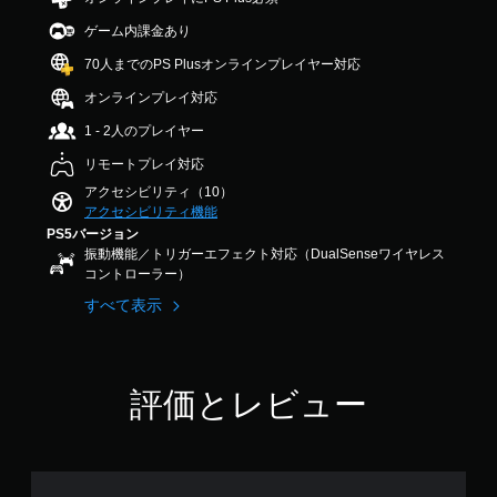
ッ
ス
作
.
ク
ト
方
ゲーム内課金あり
6
ー
操
法
9
70人までのPS Plusオンラインプレイヤー対応
リ
作
の
で
ー
の
す
確
オンラインプレイ対応
と
反
認
キ
1 - 2人のプレイヤー
転
ャ
ゲ
（
リモートプレイ対応
ラ
ー
基
ク
ム
アクセシビリティ（10）
本
タ
の
アクセシビリティ機能
）
ー
操
PS5バージョン
の
作
ス
振動機能／トリガーエフェクト対応（DualSenseワイヤレス
み
方
テ
コントローラー）
字
法
ィ
すべて表示
幕
を
ッ
が
い
ク
表
つ
操
示
で
作
さ
も
の
評価とレビュー
れ
見
反
ま
ら
転
す
れ
オ
。
ま
プ
す
シ