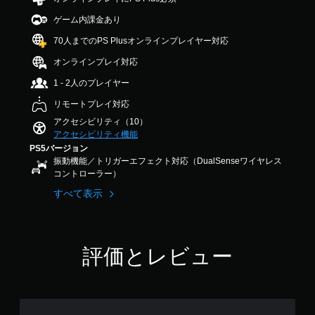
ッ
ス
作
4
ク
ト
方
ゲーム内課金あり
.
ー
操
法
1
70人までのPS Plusオンラインプレイヤー対応
リ
作
の
2
ー
の
で
確
オンラインプレイ対応
と
反
す
認
キ
1 - 2人のプレイヤー
転
ャ
ゲ
（
リモートプレイ対応
ラ
ー
基
ク
ム
アクセシビリティ（10）
本
タ
の
アクセシビリティ機能
）
ー
操
PS5バージョン
の
作
ス
振動機能／トリガーエフェクト対応（DualSenseワイヤレス
み
方
テ
コントローラー）
字
法
ィ
すべて表示
幕
を
ッ
が
い
ク
表
つ
操
示
で
作
さ
も
の
評価とレビュー
れ
見
反
ま
ら
転
す
れ
オ
。
ま
プ
す
シ