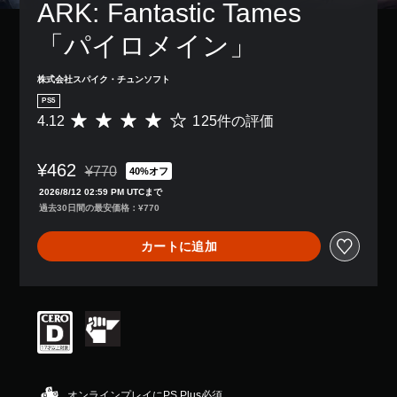
感
ARK: Fantastic Tames 
き
、
字
度
ま
ゲ
幕
を
「パイロメイン」
す
ー
な
い
。
ム
し
く
全
で
株式会社スパイク・チュンソフト
つ
体
プ
か
PS5
の
レ
の
4.12
125件の評価
難
評
イ
オ
易
価
で
プ
度
数
き
シ
¥462
を
は
ま
¥770
40%オフ
ョ
通常価格¥770より値引き
下
1
す
ン
2026/8/12 02:59 PM UTCまで
げ
2
。
か
過去30日間の最安価格：¥770
る
5
ら
こ
、
選
字
カートに追加
と
平
べ
幕
が
均
ま
（
で
評
す
基
き
価
。
ま
は
本
す
5
）
。
段
ス
主
階
テ
要
中
ィ
操
な
の
オンラインプレイにPS Plus必須