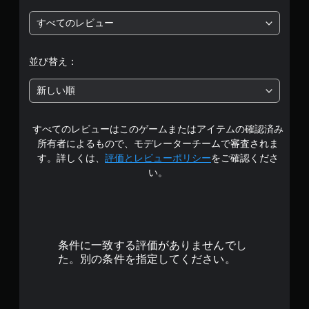
は
パ
レ
ー
イ
すべてのレビュー
5
ト
可
の
能
段
再
並び替え：
ボ
生
階
タ
中
新しい順
ン
に
を
、
中
連
ゲ
打
ー
すべてのレビューはこのゲームまたはアイテムの確認済み
の
し
ム
所有者によるもので、モデレーターチームで審査されま
た
を
4
す。詳しくは、
評価とレビューポリシー
をご確認くださ
り
一
い。
、
時
.
制
停
限
止
1
時
で
間
き
2
内
ま
条件に一致する評価がありませんでし
に
す
で
た。別の条件を指定してください。
ボ
。
タ
（
す
ン
オ
を
フ