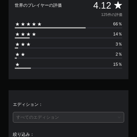
評
。
4.12
ョ
世界のプレイヤーの評価
ン
価
125件の評価
が
ゲ
用
ー
66％
数
意
ム
さ
14％
の
は
れ
一
て
3％
時
1
い
停
ま
2％
2
す
止
15％
。
ゲ
5
ー
ム
ボ
、
の
タ
プ
ン
平
レ
を
イ
連
均
エディション：
中
打
や
評
せ
ム
すべてのエディション
ず
ー
価
に
ビ
ー
プ
絞り込み：