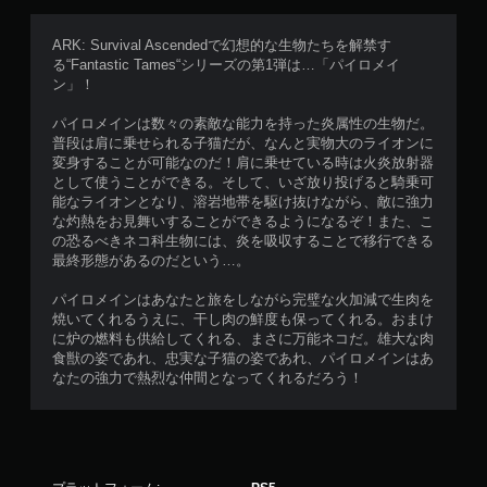
レ
イ
ARK: Survival Ascendedで幻想的な生物たちを解禁す
で
る“Fantastic Tames“シリーズの第1弾は…「パイロメイ
き
ン」！
ま
す
パイロメインは数々の素敵な能力を持った炎属性の生物だ。
。
普段は肩に乗せられる子猫だが、なんと実物大のライオンに
変身することが可能なのだ！肩に乗せている時は火炎放射器
として使うことができる。そして、いざ放り投げると騎乗可
能なライオンとなり、溶岩地帯を駆け抜けながら、敵に強力
な灼熱をお見舞いすることができるようになるぞ！また、こ
の恐るべきネコ科生物には、炎を吸収することで移行できる
最終形態があるのだという…。
パイロメインはあなたと旅をしながら完璧な火加減で生肉を
焼いてくれるうえに、干し肉の鮮度も保ってくれる。おまけ
に炉の燃料も供給してくれる、まさに万能ネコだ。雄大な肉
食獣の姿であれ、忠実な子猫の姿であれ、パイロメインはあ
なたの強力で熱烈な仲間となってくれるだろう！