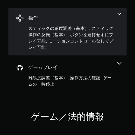
イ
可
能
操作
モ
スティックの感度調整（基本）, スティック
ー
操作の反転（基本）, ボタンを連打せずにプ
シ
レイ可能, モーションコントロールなしでプ
ョ
ン
レイ可能
コ
ン
ト
ゲームプレイ
ロ
ー
難易度調整（基本）, 操作方法の確認, ゲー
ル
ムの一時停止
を
使
わ
ず
に
ゲ
ゲーム／法的情報
ー
ム
を
プ