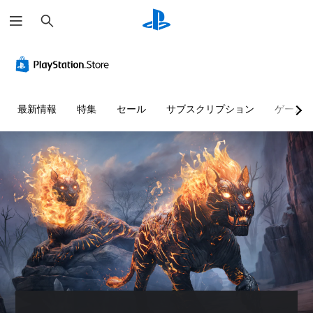
検
索
音
字
ス
難
量
幕
テ
易
コ
な
ィ
度
ン
し
ッ
調
ト
で
ク
整
最新情報
特集
セール
サブスクリプション
ゲーム
ロ
プ
の
（
ー
レ
感
基
ル
イ
度
本
可
調
）
個
能
整
々
ゲ
（
の
ー
音
音
基
ム
声
量
本
の
に
を
難
よ
）
下
易
る
ス
げ
度
会
テ
た
を
話
ィ
り
変
が
ッ
消
更
な
ク
音
し
く
の
で
て
、