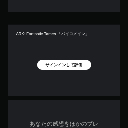
押
ラ
し
イ
た
ン
り
プ
す
レ
る
イ
こ
の
ARK: Fantastic Tames 「パイロメイン」
と
み
な
）
く
、
ゲ
ー
サインインして評価
ム
の
プ
レ
イ
や
メ
ニ
ュ
ー
操
あなたの感想をほかのプレ
作