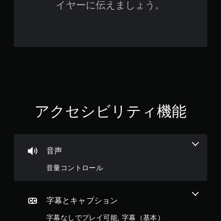
イヤーに伝えましょう。
が
で
き
ま
す
。
モ
ー
シ
ョ
アクセシビリティ機能
ン
コ
ン
ト
音声
ロ
ー
音量コントロール
ル
な
し
字幕とキャプション
で
プ
字幕なしでプレイ可能, 字幕（基本）
レ