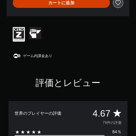
カートに追加
、
平
均
評
価
は
5
段
階
中
ゲーム内課金あり
の
4
.
6
評価とレビュー
7
で
す
評
4.67
世界のプレイヤーの評価
価
79件の評価
84％
数