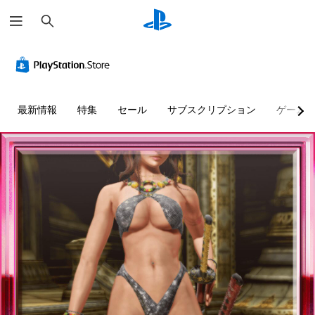
検
索
最新情報
特集
セール
サブスクリプション
ゲーム