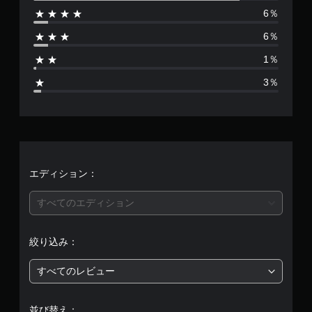
6％
は
6％
7
1％
9
3％
、
平
均
評
エディション：
価
すべてのエディション
は
絞り込み：
5
すべてのレビュー
段
階
並び替え：