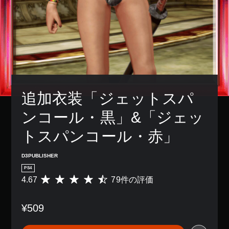
追加衣装「ジェットスパ
ンコール・黒」&「ジェッ
トスパンコール・赤」
D3PUBLISHER
PS4
4.67
79件の評価
評
価
数
¥509
は
7
9