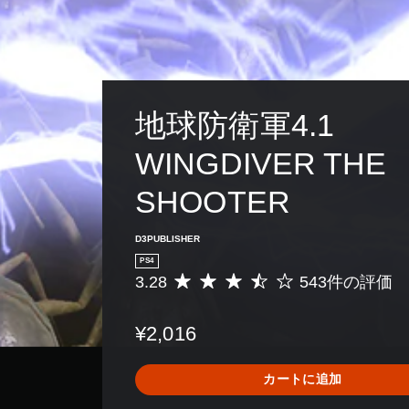
地球防衛軍4.1 
WINGDIVER THE 
SHOOTER
D3PUBLISHER
PS4
3.28
543件の評価
評
価
数
¥2,016
は
5
4
カートに追加
3
、