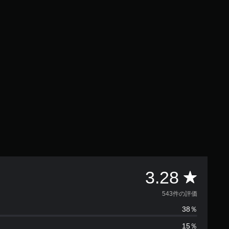
評
3.28
価
543件の評価
38％
数
15％