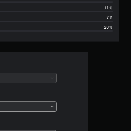
は
11％
5
7％
28％
4
3
、
平
均
評
価
は
5