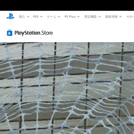
購入
PS5
ゲーム
PS Plus
周辺機器
最新情報
サポ