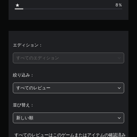
2
8％
、
平
均
評
エディション：
価
すべてのエディション
は
絞り込み：
5
すべてのレビュー
段
階
並び替え：
中
新しい順
の
すべてのレビューはこのゲームまたはアイテムの確認済み