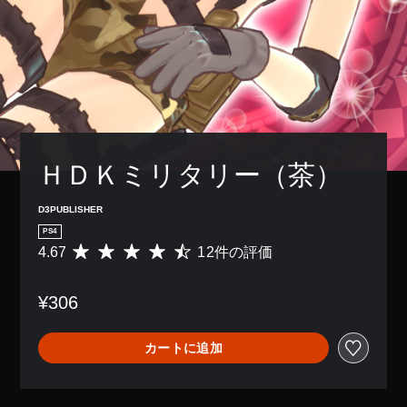
ＨＤＫミリタリー（茶）
D3PUBLISHER
PS4
4.67
12件の評価
評
価
数
¥306
は
1
2
カートに追加
、
平
均
評