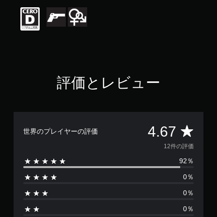
価
は
5
段
階
中
の
4
.
評価とレビュー
6
7
で
す
評
4.67
世界のプレイヤーの評価
価
12件の評価
92％
数
0％
は
0％
1
0％