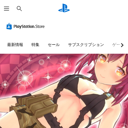
検
索
最新情報
特集
セール
サブスクリプション
ゲーム