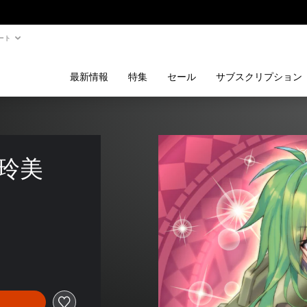
ート
最新情報
特集
セール
サブスクリプション
 玲美