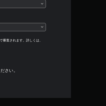
は
5
段
階
中
で審査されます。詳しくは、
の
5
で
ください。
す