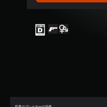
、
平
均
評
価
は
5
段
階
中
の
5
で
す
世界のプレイヤーの評価