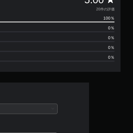
価
20件の評価
100％
数
0％
は
0％
2
0％
0％
0
、
平
均
評
価