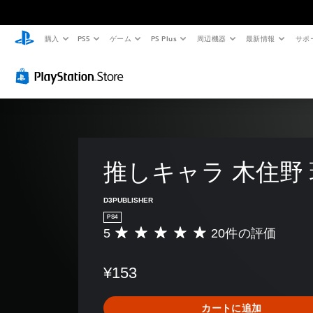
購入
PS5
ゲーム
PS Plus
周辺機器
最新情報
サポ
推しキャラ 木住野
D3PUBLISHER
PS4
5
20件の評価
評
価
数
¥153
は
2
0
カートに追加