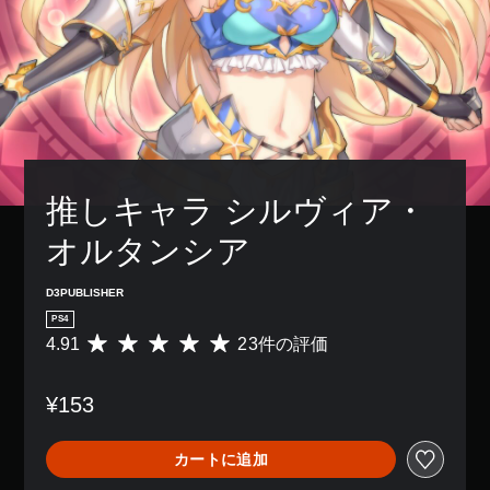
推しキャラ シルヴィア・
オルタンシア
D3PUBLISHER
PS4
4.91
23件の評価
評
価
数
¥153
は
2
3
カートに追加
、
平