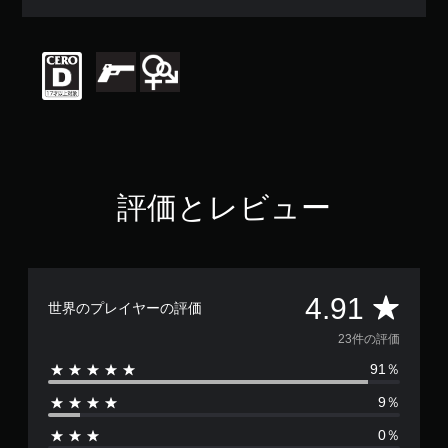
均
評
価
は
5
段
階
中
の
4
.
評価とレビュー
9
1
で
す
評
4.91
世界のプレイヤーの評価
価
23件の評価
91％
数
9％
は
0％