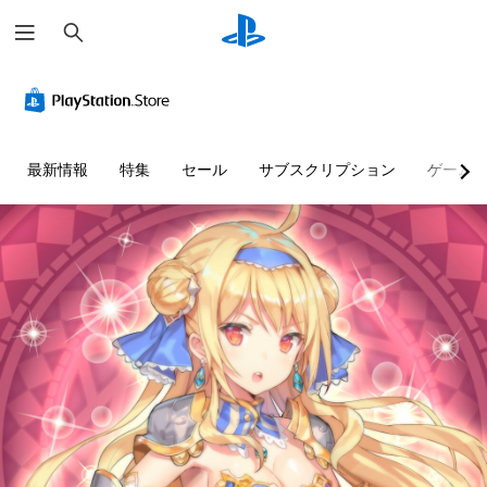
検
索
最新情報
特集
セール
サブスクリプション
ゲーム