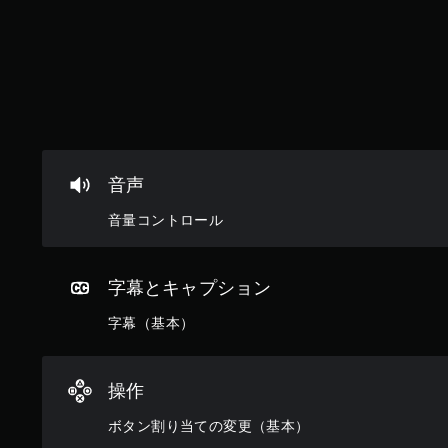
な
タ
イ
ミ
ン
グ
で
ゲ
ー
ム
音声
を
セ
音量コントロール
ー
ブ
し
字幕とキャプション
て
中
字幕（基本）
断
で
き
、
操作
セ
ボタン割り当ての変更（基本）
ー
ブ