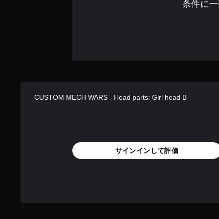
条件に一
オ
フ
ラ
イ
ン
プ
レ
イ
の
み
）
CUSTOM MECH WARS - Head parts: Girl head B
手
動
セ
サインインして評価
ー
ブ
自
分
の
好
き