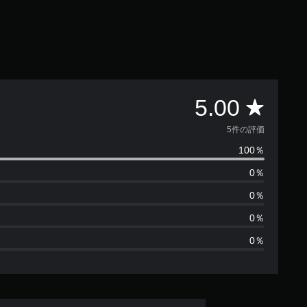
評
5.00
価
5件の評価
100％
数
0％
は
0％
5
0％
0％
、
平