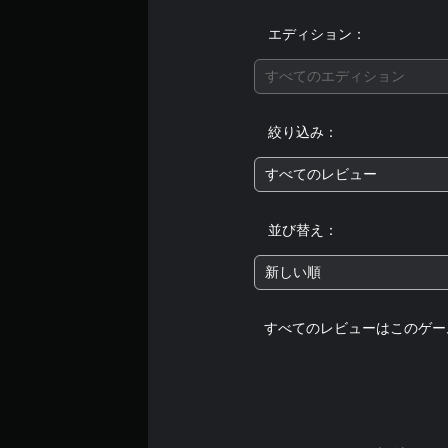
ー
パ
エディション：
ー
ト
すべてのエディション
の
再
生
絞り込み：
中
に
、
すべてのレビュー
ゲ
ー
ム
並び替え：
を
一
新しい順
時
停
止
すべてのレビューはこのゲー
で
き
ま
す
。
（