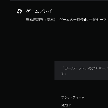
し
た
ゲームプレイ
と
こ
難易度調整（基本）, ゲームの一時停止, 手動セーブ
ろ
か
ら
ゲ
ー
ム
を
再
開
で
き
「ガールヘッド」のアナザー
ま
す。
す
。
プラットフォーム:
発売日: