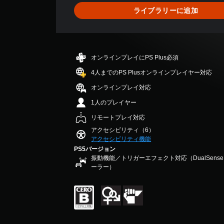
し
、
ー
の
で
ライブラリーに追加
て
平
の
レ
き
、
均
み
イ
ま
ゲ
評
字
ア
す
ー
価
幕
ウ
。
ム
は
が
ト
オンラインプレイにPS Plus必須
全
5
表
を
体
段
示
4人までのPS Plusオンラインプレイヤー対応
使
の
階
さ
っ
難
オンラインプレイ対応
中
れ
た
易
の
ま
1人のプレイヤー
り
度
5
す
、
を
リモートプレイ対応
で
。
ボ
下
す
アクセシビリティ（6）
タ
げ
アクセシビリティ機能
ン
る
PS5バージョン
配
こ
振動機能／トリガーエフェクト対応（DualSen
置
と
ーラー）
を
が
編
で
集
き
し
ま
て
す
、
。