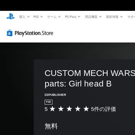
購入
PS5
ゲーム
PS Plus
周辺機器
最新情報
サポ
音
字
ボ
難
量
幕
タ
易
コ
（
ン
度
ン
基
割
調
ト
本
り
整
ロ
）
当
（
ー
て
基
主
ル
の
本
要
な
変
）
CUSTOM MECH WARS 
個
ス
更
々
ゲ
parts: Girl head B
ト
の
（
ー
ー
音
基
ム
リ
量
D3PUBLISHER
の
本
ー
を
難
PS5
）
と
下
易
5
5件の評価
評
キ
プ
げ
度
価
ャ
リ
た
を
数
ラ
セ
り
変
無料
は
ク
ッ
消
更
5
タ
ト
音