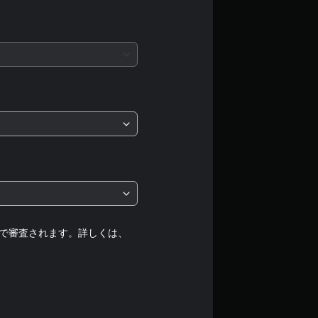
均
評
価
は
5
段
階
中
の
で審査されます。詳しくは、
5
で