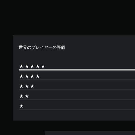
操
作
ゲ
方
ー
法
を
ム
変
の
更
一
で
時
世界のプレイヤーの評価
き
停
ま
止
す
。
ゲ
ー
ム
の
プ
レ
イ
中
や
ム
ー
ビ