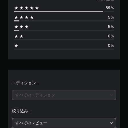
価
89％
数
5％
は
5％
1
0％
9
0％
、
平
均
評
エディション：
価
すべてのエディション
は
絞り込み：
5
すべてのレビュー
段