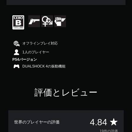
均
評
価
は
5
段
階
中
オフラインプレイ対応
の
4
1人のプレイヤー
.
PS4バージョン
8
DUALSHOCK 4の振動機能
4
で
す
評価とレビュー
評
4.84
世界のプレイヤーの評価
19件の評価