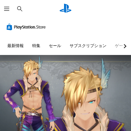
検
索
最新情報
特集
セール
サブスクリプション
ゲーム