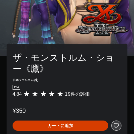
ザ・モンストルム・ショ
ー《鷹》
日本ファルコム(株)
PS4
4.84
19件の評価
評
価
数
¥350
は
1
9
カートに追加
、
平