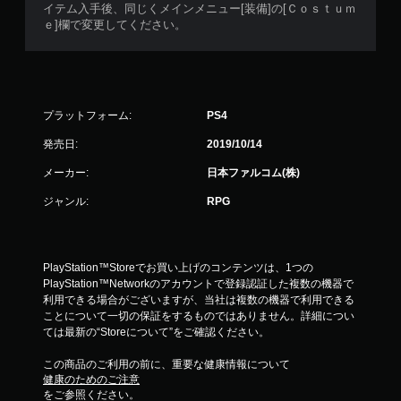
イテム入手後、同じくメインメニュー[装備]の[Ｃｏｓｔｕｍ
ｅ]欄で変更してください。
プラットフォーム:
PS4
発売日:
2019/10/14
メーカー:
日本ファルコム(株)
ジャンル:
RPG
PlayStation™Storeでお買い上げのコンテンツは、1つの
PlayStation™Networkのアカウントで登録認証した複数の機器で
利用できる場合がございますが、当社は複数の機器で利用できる
ことについて一切の保証をするものではありません。詳細につい
ては最新の“Storeについて”をご確認ください。
この商品のご利用の前に、重要な健康情報について
健康のためのご注意
をご参照ください。