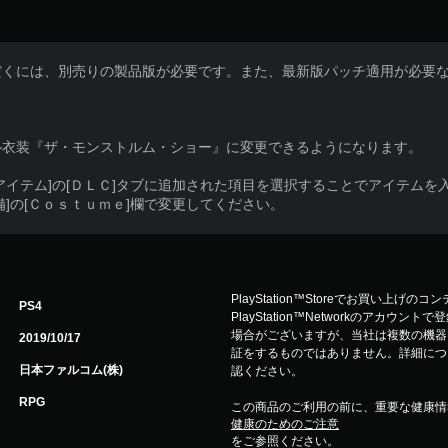
だくには、別売りの製品版が必要です。また、最新版パッチ適用が必要
ル衣装『ザ・モンストルム・ショー』に変更できるようになります。
アイテム]の[ＤＬＣ]タブに追加された項目を選択することでアイテムを
備]の[Ｃｏｓｔｕｍｅ]欄で変更してください。
PlayStation™Storeでお買い上げの
PS4
PlayStation™Networkのアカ
場合がございますが、当社は複数の機器
2019/10/17
証をするものではありません。詳細について
日本ファルコム(株)
認ください。
RPG
この商品のご利用の前に、重要な健康情
健康のためのご注意
をご参照ください。