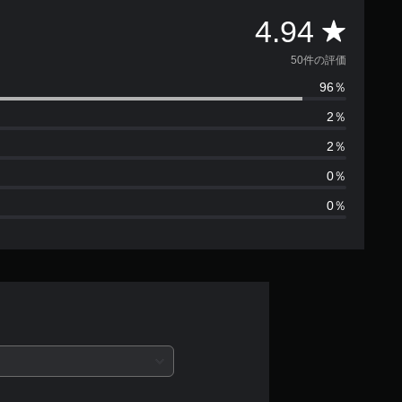
評
4.94
価
50件の評価
96％
数
2％
は
2％
5
0％
0％
0
、
平
均
評