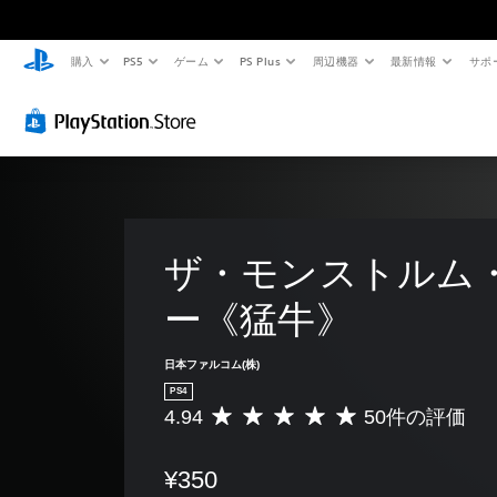
購入
PS5
ゲーム
PS Plus
周辺機器
最新情報
サポ
ザ・モンストルム
ー《猛牛》
日本ファルコム(株)
PS4
4.94
50件の評価
評
価
数
¥350
は