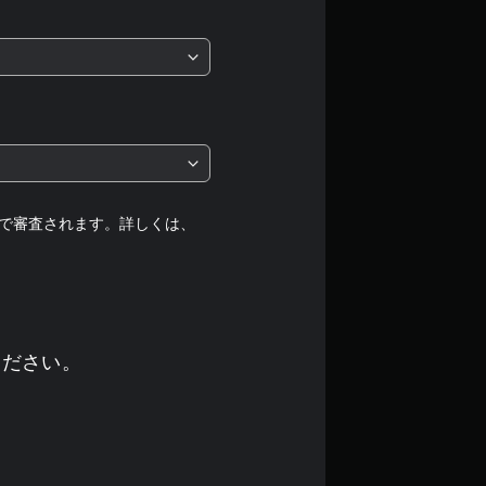
価
は
5
段
階
中
で審査されます。詳しくは、
の
4
.
ください。
9
4