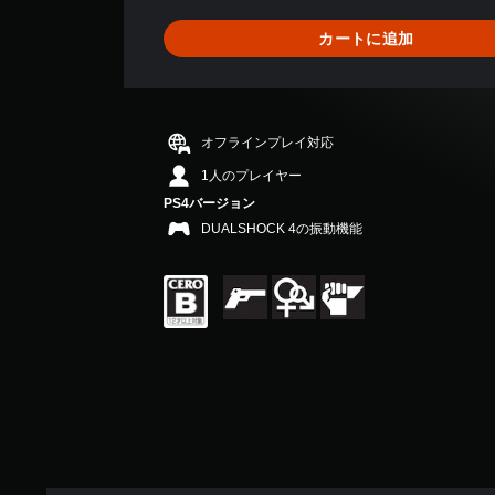
5
0
カートに追加
、
平
均
評
価
オフラインプレイ対応
は
5
1人のプレイヤー
段
PS4バージョン
階
DUALSHOCK 4の振動機能
中
の
4
.
9
4
で
す