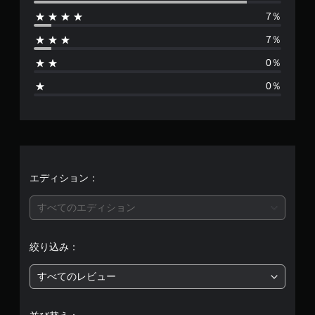
数
7％
は
7％
1
0％
4
0％
、
平
均
評
エディション：
価
すべてのエディション
は
絞り込み：
5
すべてのレビュー
段
階