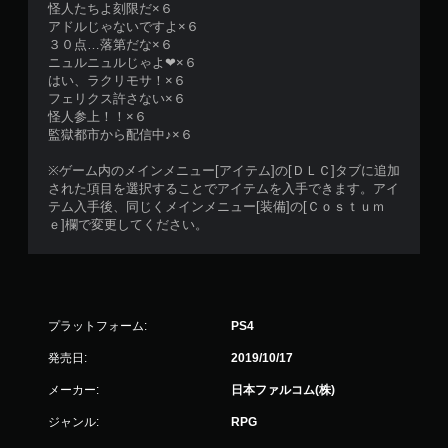
怪人たちよ刻限だ×６
アドルじゃないですよ×６
３０点…落第だな×６
ニュルニュルじゃよ❤×６
はい、ラクリモサ！×６
フェリクス許さない×６
怪人参上！！×６
監獄都市から配信中♪×６
※ゲーム内のメインメニュー[アイテム]の[ＤＬＣ]タブに追加
された項目を選択することでアイテムを入手できます。アイ
テム入手後、同じくメインメニュー[装備]の[Ｃｏｓｔｕｍ
ｅ]欄で変更してください。
プラットフォーム:
PS4
発売日:
2019/10/17
メーカー:
日本ファルコム(株)
ジャンル:
RPG