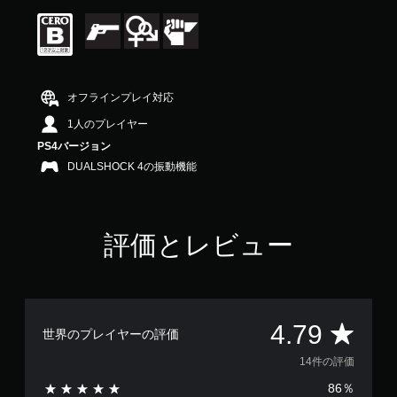
価
は
5
段
階
中
オフラインプレイ対応
の
4
1人のプレイヤー
.
PS4バージョン
7
DUALSHOCK 4の振動機能
9
で
す
評価とレビュー
評
4.79
世界のプレイヤーの評価
価
14件の評価
86％