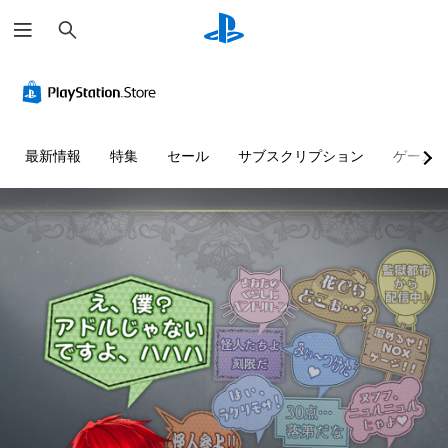
検
索
最新情報
特集
セール
サブスクリプション
ゲーム