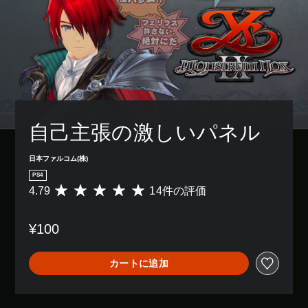
自己主張の激しいパネル
日本ファルコム(株)
PS4
4.79
14件の評価
評
価
数
¥100
は
1
4
カートに追加
、
平
均
評