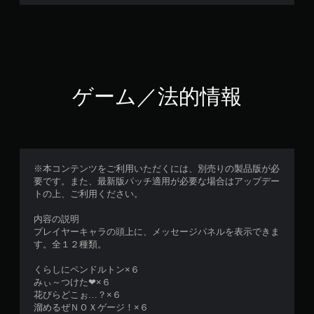
ゲーム／法的情報
※本コンテンツをご利用いただくには、別売りの製品版が必
要です。また、最新版パッチ適用が必要な場合はアップデー
トの上、ご利用ください。
内容の説明
プレイヤーキャラの頭上に、メッセージパネルを表示できま
す。全１２種類。
くらしにペンドルトン×６
みぃ～つけた❤×６
花びらどこぉ…？×６
溜めるぜＮＯＸゲージ！×６