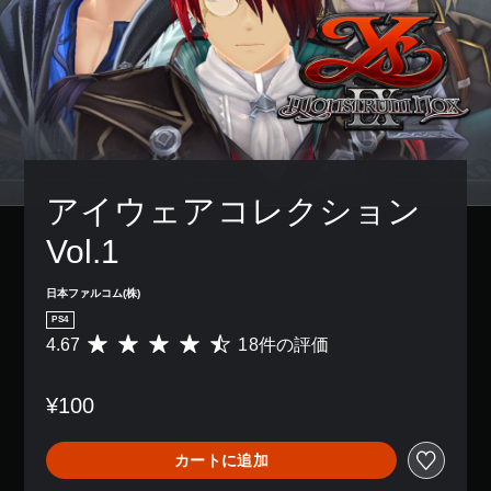
アイウェアコレクション 
Vol.1
日本ファルコム(株)
PS4
4.67
18件の評価
評
価
数
¥100
は
1
8
カートに追加
、
平