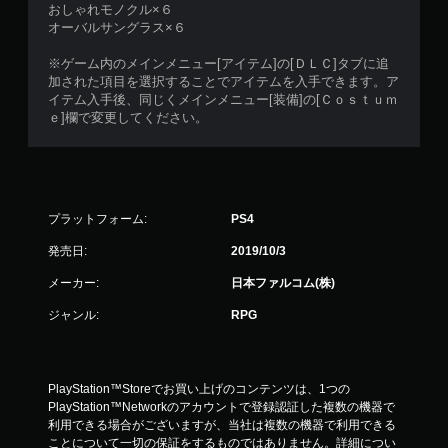
おしゃれモノクル×６
オーバルサングラス×６
※ゲーム内のメインメニュー[アイテム]の[ＤＬＣ]タブに追
加された項目を選択することでアイテムを入手できます。ア
イテム入手後、同じくメインメニュー[装備]の[Ｃｏｓｔｕｍ
ｅ]欄で変更してください。
プラットフォーム:
PS4
発売日:
2019/10/3
メーカー:
日本ファルコム(株)
ジャンル:
RPG
PlayStation™Storeでお買い上げのコンテンツは、1つの
PlayStation™Networkのアカウントで登録認証した複数の機器で
利用できる場合がございますが、当社は複数の機器で利用できる
ことについて一切の保証をするものではありません。詳細につい