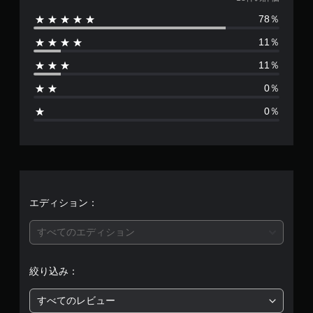
価
78％
数
11％
は
11％
1
0％
8
0％
、
平
均
評
エディション：
価
すべてのエディション
は
絞り込み：
5
すべてのレビュー
段