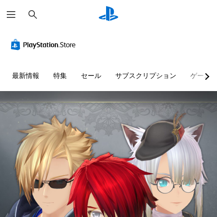
検
索
最新情報
特集
セール
サブスクリプション
ゲーム