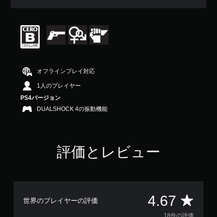
均
評
価
は
5
段
階
中
オフラインプレイ対応
の
4
1人のプレイヤー
.
PS4バージョン
6
DUALSHOCK 4の振動機能
7
で
す
評価とレビュー
評
4.67
世界のプレイヤーの評価
18件の評価