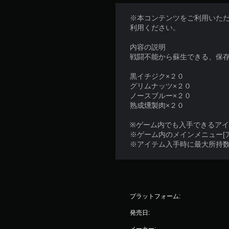
※本コンテンツをご利用いた
利用ください。
内容の説明
戦闘不能から蘇生できる、保
黒イチジク×２０
グリムナッツ×２０
ノースブルー×２０
熟成燻製肉×２０
※ゲーム内でも入手できるア
※ゲーム内のメインメニュー[
※アイテム入手時に最大所持
プラットフォーム:
発売日:
メーカー: