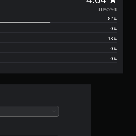
価
11件の評価
82％
数
0％
は
18％
1
0％
0％
1
、
平
均
評
価