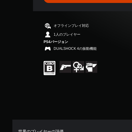
、
平
均
評
価
オフラインプレイ対応
は
5
1人のプレイヤー
段
PS4バージョン
階
DUALSHOCK 4の振動機能
中
の
4
.
6
4
で
す
世界のプレイヤーの評価