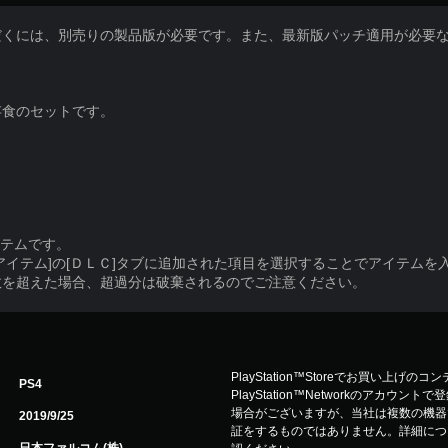
だくには、別売りの製品版が必要です。また、最新版パッチ適用が必要
存食のセットです。
イテムです。
アイテム]の[ＤＬＣ]タブに追加された項目を選択することでアイテムを
数を超えた場合、超過分は破棄されるのでご注意ください。
PlayStation™Storeでお買い上げの
PS4
PlayStation™Networkのアカ
場合がございますが、当社は複数の機器
2019/9/25
証をするものではありません。詳細について
日本ファルコム(株)