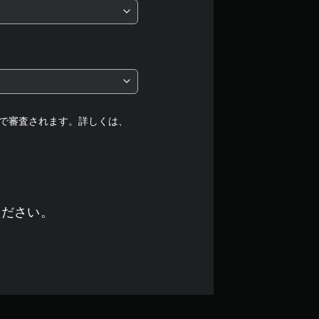
は
5
段
階
中
で審査されます。詳しくは、
の
4
.
ください。
6
4
で