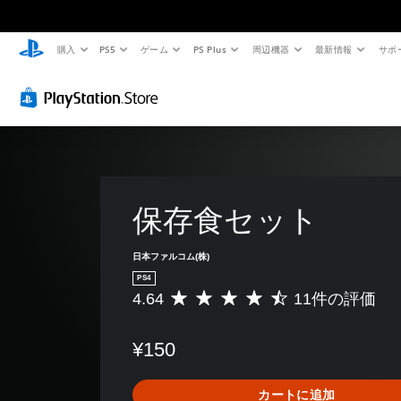
購入
PS5
ゲーム
PS Plus
周辺機器
最新情報
サポ
保存食セット
日本ファルコム(株)
PS4
4.64
11件の評価
評
価
数
¥150
は
1
1
カートに追加