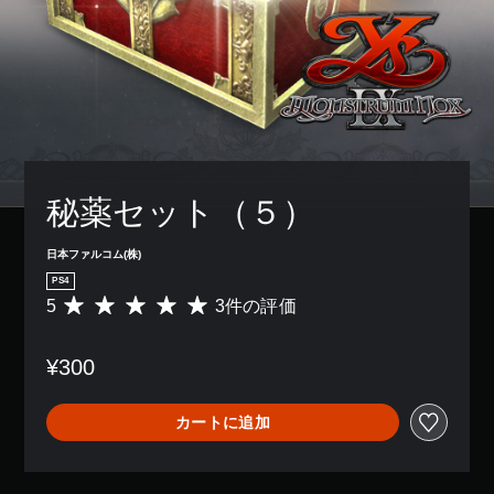
秘薬セット（５）
日本ファルコム(株)
PS4
5
3件の評価
評
価
数
¥300
は
3
、
カートに追加
平
均
評
価