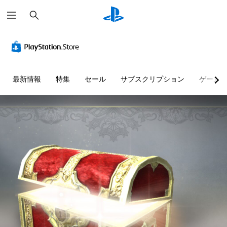
検
索
最新情報
特集
セール
サブスクリプション
ゲーム