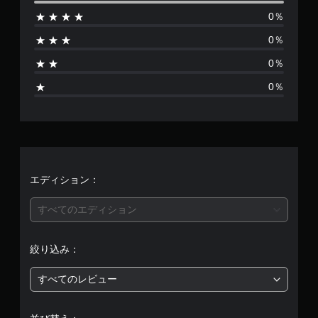
数
0％
は
0％
3
0％
、
0％
平
均
評
価
エディション：
は
すべてのエディション
5
絞り込み：
段
すべてのレビュー
階
中