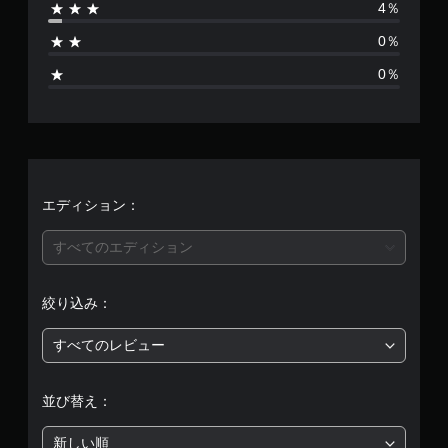
4％
2
0％
4
0％
、
平
均
評
エディション：
価
すべてのエディション
は
絞り込み：
5
すべてのレビュー
段
階
並び替え：
中
新しい順