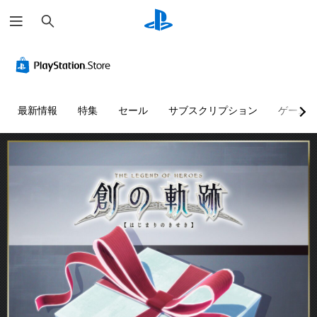
検
索
最新情報
特集
セール
サブスクリプション
ゲーム