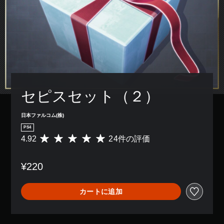
セピスセット（２）
日本ファルコム(株)
PS4
4.92
24件の評価
評
価
数
¥220
は
2
4
カートに追加
、
平
均
評