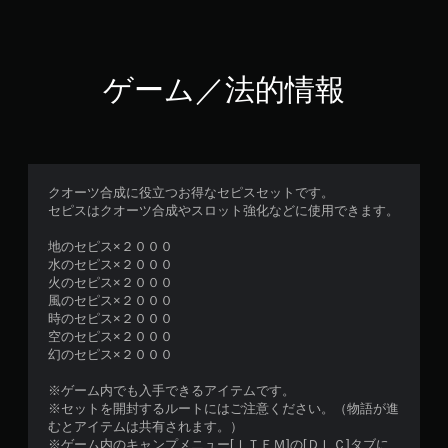
ゲーム／法的情報
クオーツ合成に役立つお得なセピスセットです。
セピスはクオーツ合成やスロット強化などに使用できます。
地のセピス×２０００
水のセピス×２０００
火のセピス×２０００
風のセピス×２０００
時のセピス×２０００
空のセピス×２０００
幻のセピス×２０００
※ゲーム内でも入手できるアイテムです。
※セットを開封するルートにはご注意ください。（物語が進
むとアイテムは共有されます。）
※ゲーム内のキャンプメニュー[ＩＴＥＭ]の[ＤＬＣ]タブに