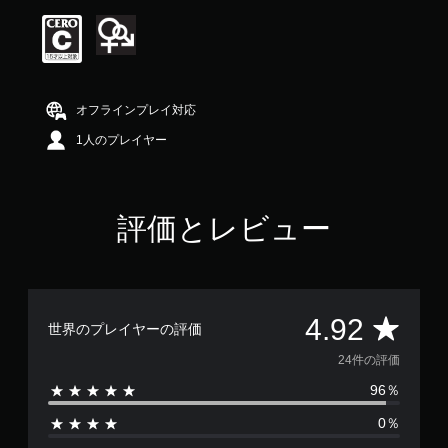
価
は
5
段
階
中
オフラインプレイ対応
の
4
1人のプレイヤー
.
9
2
で
評価とレビュー
す
評
4.92
世界のプレイヤーの評価
価
24件の評価
96％
数
0％
は