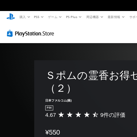
購入
PS5
ゲーム
PS Plus
周辺機器
最新情報
サポ
Ｓポムの霊香お得
（２）
日本ファルコム(株)
PS4
4.67
9件の評価
評
価
数
¥550
は