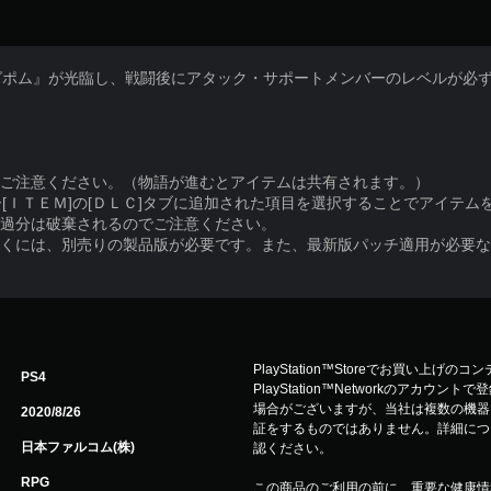
グポム』が光臨し、戦闘後にアタック・サポートメンバーのレベルが必
はご注意ください。（物語が進むとアイテムは共有されます。）
[ＩＴＥＭ]の[ＤＬＣ]タブに追加された項目を選択することでアイテム
超過分は破棄されるのでご注意ください。
だくには、別売りの製品版が必要です。また、最新版パッチ適用が必要
PlayStation™Storeでお買い上げの
PS4
PlayStation™Networkのアカ
場合がございますが、当社は複数の機器
2020/8/26
証をするものではありません。詳細について
日本ファルコム(株)
認ください。
RPG
この商品のご利用の前に、重要な健康情