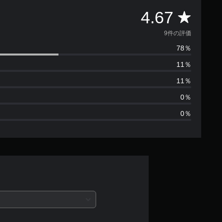
評
4.67
価
9件の評価
78％
数
11％
は
11％
9
0％
0％
、
平
均
評
価