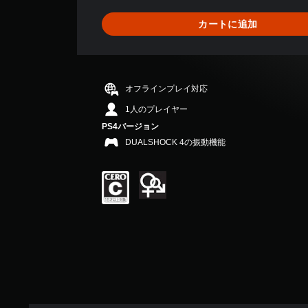
9
、
カートに追加
平
均
評
価
は
オフラインプレイ対応
5
段
1人のプレイヤー
階
PS4バージョン
中
DUALSHOCK 4の振動機能
の
4
.
6
7
で
す