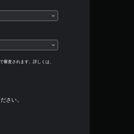
は
5
段
階
中
の
で審査されます。詳しくは、
4
.
6
ください。
7
で