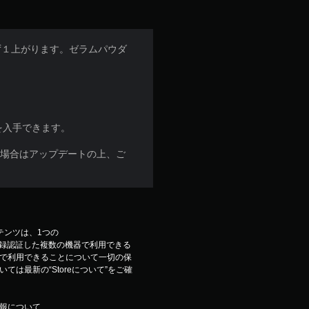
ず１上がります。ゼラムパウダ
を入手できます。
な場合はアップデートの上、ご
コンテンツは、1つの
ウントで登録認証した複数の機器で利用できる
で利用できることについて一切の保
は最新の“Storeについて”をご確
報について