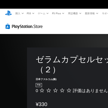
購入
PS5
ゲーム
PS Plus
周辺機器
最新情報
サポ
ゼラムカプセルセ
（２）
日本ファルコム(株)
PS5
0
評価はありません
評
価
は
¥330
あ