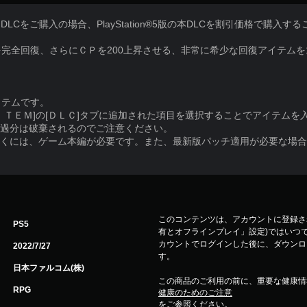
版の同名DLCをご購入の場合、PlayStation®5版の本DLCを割引価格で購入
完全回復、さらにＣＰを200上昇させる、非常に希少な回復アイテムを
イテムです。
ＩＴＥＭ]の[ＤＬＣ]タブに追加された項目を選択することでアイテムを
超過分は破棄されるのでご注意ください。
だくには、ゲーム本編が必要です。また、最新版パッチ適用が必要な場
このコンテンツは、アカウントに登録され
PS5
有とオフラインプレイ」設定)ではいつで
カウントでログインした後に、ダウンロ
2022/7/27
す。
日本ファルコム(株)
この商品のご利用の前に、重要な健康情
RPG
健康のためのご注意
をご参照ください。