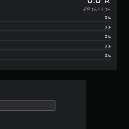
価
評価はありません
0％
は
0％
あ
0％
り
0％
0％
ま
せ
ん