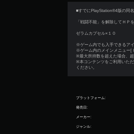
■すでにPlayStation®4
「戦闘不能」を解除してＨＰを
ゼラムカプセル×１０
※ゲーム内でも入手できるア
※ゲーム内のメインメニュー[
※最大所持数を超えた場合、
※本コンテンツをご利用いた
ください。
プラットフォーム:
発売日:
メーカー:
ジャンル: