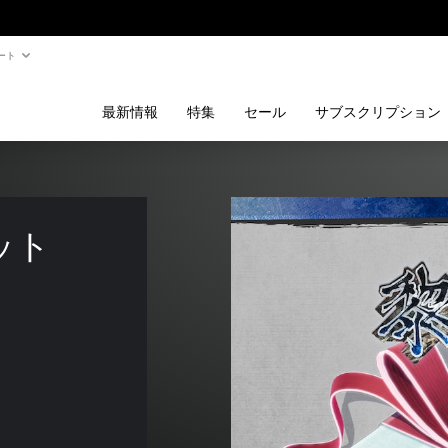
ート
最新情報
特集
セール
サブスクリプション
ット