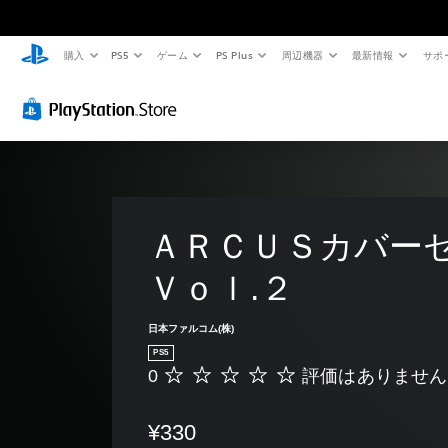
購入
PS5
ゲーム
PS Plus
周辺機器
最新情報
サポ
ＡＲＣＵＳカバー
Ｖｏｌ.２
日本ファルコム(株)
PS5
0
評価はありません
評
価
は
¥330
あ