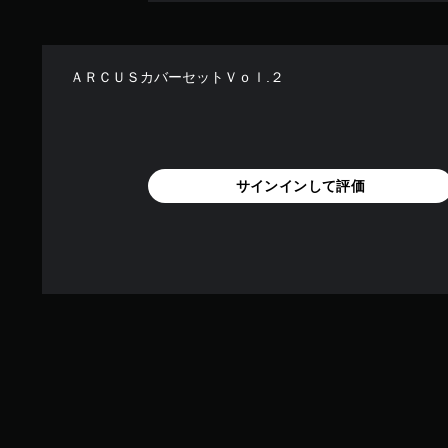
ＡＲＣＵＳカバーセットＶｏｌ.２
サインインして評価