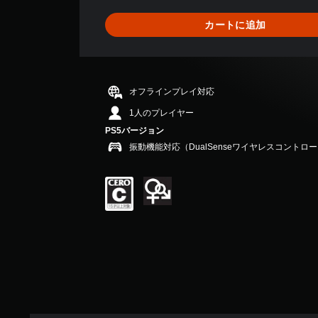
り
ま
カートに追加
せ
ん
オフラインプレイ対応
1人のプレイヤー
PS5バージョン
振動機能対応（DualSenseワイヤレスコントロ