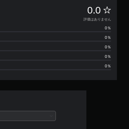
評
0.0
価
評価はありません
0％
は
0％
あ
0％
り
0％
0％
ま
せ
ん