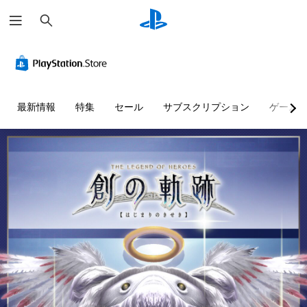
検
索
最新情報
特集
セール
サブスクリプション
ゲーム