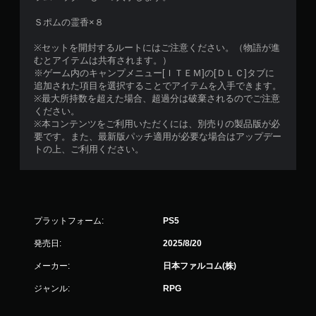
Ｓポムの霊香×８
※セットを開封するルートにはご注意ください。（物語が進
むとアイテムは共有されます。）
※ゲーム内のキャンプメニュー[ＩＴＥＭ]の[ＤＬＣ]タブに
追加された項目を選択することでアイテムを入手できます。
※最大所持数を超えた場合、超過分は破棄されるのでご注意
ください。
※本コンテンツをご利用いただくには、別売りの製品版が必
要です。また、最新版パッチ適用が必要な場合はアップデー
トの上、ご利用ください。
プラットフォーム:
PS5
発売日:
2025/8/20
メーカー:
日本ファルコム(株)
ジャンル:
RPG