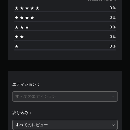
価
0％
は
0％
あ
0％
り
0％
ま
0％
せ
ん
エディション：
すべてのエディション
絞り込み：
すべてのレビュー