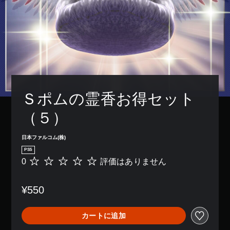
Ｓポムの霊香お得セット
（５）
日本ファルコム(株)
PS5
0
評価はありません
評
価
は
¥550
あ
り
ま
カートに追加
せ
ん