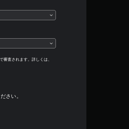
は
5
段
階
中
の
で審査されます。詳しくは、
1
で
す
ください。