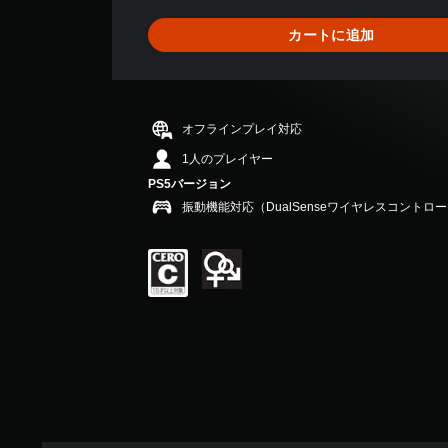
1
、
カートに追加
平
均
評
価
は
オフラインプレイ対応
5
段
1人のプレイヤー
階
PS5バージョン
中
振動機能対応（DualSenseワイヤレスコントロ
の
5
で
す