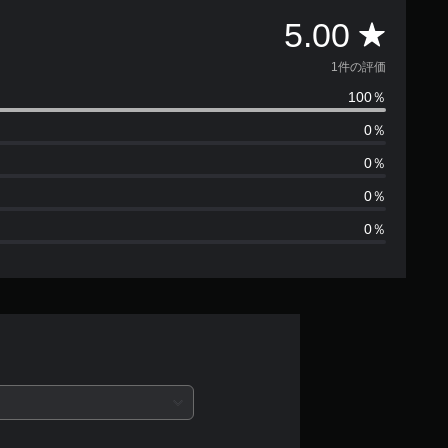
評
5.00
価
1件の評価
100％
数
0％
は
0％
1
0％
0％
、
平
均
評
価