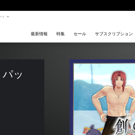
ート
最新情報
特集
セール
サブスクリプション
』パッ