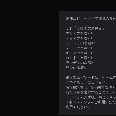
追加エピソード『支援課の夏
ＥＰ『支援課の夏休み』
エリィの水着×１
ティオの水着×１
リーシャの水着×１
ノエルの水着×１
キーアの水着×１
ロイドの水着×１
ランディの水着×１
ワジの水着×１
※追加エピソードは、ゲーム内
イできるようになります。
※各種水着は、装備可能なキャ
れた項目を選択することでア
※アイテム入手後、同じくキャ
※本コンテンツをご利用いた
利用ください。