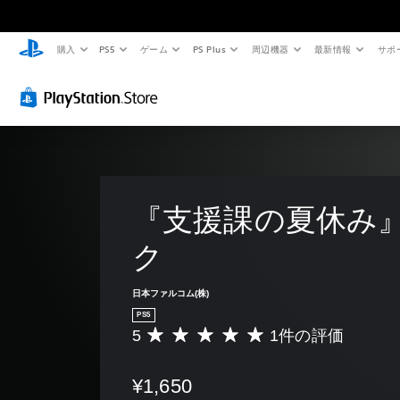
購入
PS5
ゲーム
PS Plus
周辺機器
最新情報
サポ
『支援課の夏休み
ク
日本ファルコム(株)
PS5
5
1件の評価
評
価
数
¥1,650
は