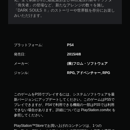
「喪失者」の登場など、新たなアレンジの数々を施し
「DARK SOULS Ⅱ」のストーリーや世界観を存分にお楽し
みいただけます。
プラットフォーム:
PS4
発売日:
2015/4/8
メーカー:
(株)フロム・ソフトウェア
ジャンル:
RPG, アドベンチャー, RPG
このゲームをPS5でプレイするには、システムソフトウェアを最
新バージョンにアップデートしてください。このゲームはPS5で
プレイできますが、PS4で利用できる機能の一部はPS5では利用
できない場合があります。詳細については PlayStation.com/bc を
参照してください。
PlayStation™Storeでお買い上げのコンテンツは、1つの