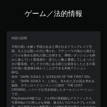
ゲーム／法的情報
内容の説明
不死の呪いを解く手段があると噂されるドラングレイグ王
国。主人公は呪いの力に導かれ、マデューラの地から強大な
ソウルを集める巡礼の旅に出発する。薄暗いダンジョンを静
かに進んでいく緊張感や、恐ろしい敵と遭遇してしまったと
きの緊張感、そしてその先にある新たな発見をしたときの喜
びや高い達成感を味わうことができる本格アクション
RPG。
本作「DARK SOULS Ⅱ SCHOLAR OF THE FIRST SIN」
は、「DARK SOULS Ⅱ」に加え、失われた王の冠を求める
旅路、ダウンロードコンテンツ三部作「THE LOST
CROWNS」シリーズを完全収録したオールインバージョン
です。
PlayStation®4版では、フルHDの高精細なグラフィックス、
可変60fpsでの滑らかな挙動、最大6人でのマルチプレイの強
化、全て刷新された敵配置および神出鬼没の新キャラクター