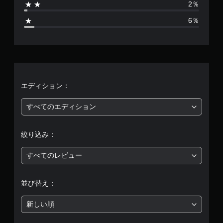
2％
2
6％
7
4
6
、
エディション：
平
すべてのエディション
均
絞り込み：
評
すべてのレビュー
価
は
並び替え：
5
新しい順
段