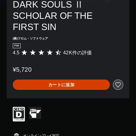
DARK SOULS Ⅱ 
SCHOLAR OF THE 
FIRST SIN
(株)フロム・ソフトウェア
PS4
4.5
42K件の評価
評
価
数
¥5,720
は
4
2
カートに追加
K
、
平
均
評
価
は
5
段
階
オンラインプレイ対応