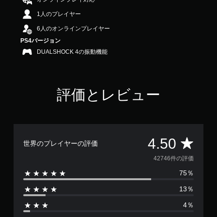
中
1人のプレイヤー
の
4
6人のオンラインプレイヤー
.
PS4バージョン
5
で
DUALSHOCK 4の振動機能
す
評価とレビュー
評
4.50
世界のプレイヤーの評価
価
42746件の評価
75％
数
13％
は
4％
4