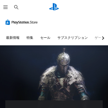
検
索
最新情報
特集
セール
サブスクリプション
ゲーム