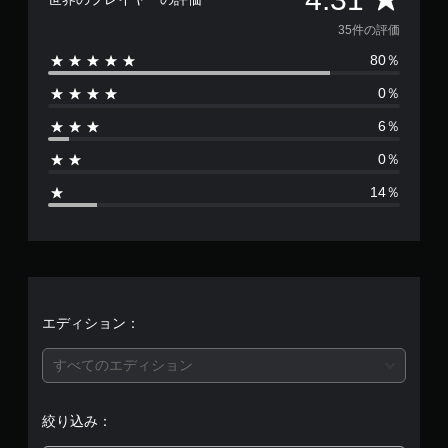
価
35件の評価
80％
数
0％
は
6％
3
0％
5
14％
、
平
均
評
エディション：
価
すべてのエディション
は
絞り込み：
5