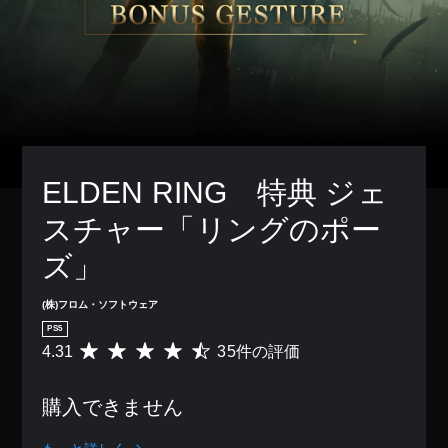
ELDEN RING　特典 ジェ
スチャー「リングのポー
ズ」
(株)フロム・ソフトウェア
PS5
4.31
35件の評価
評
価
数
購入できません
は
3
5