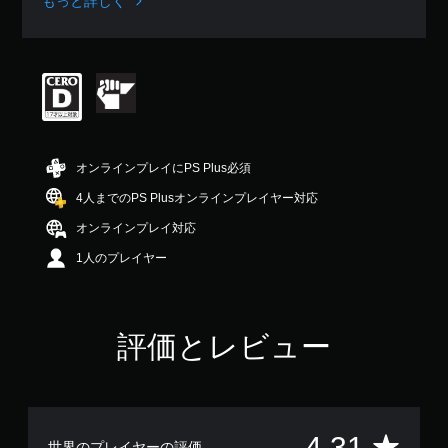
もっと詳しく
、
平
均
評
価
は
5
段
階
オンラインプレイにPS Plus必須
中
の
4人までのPS Plusオンラインプレイヤー対応
4
オンラインプレイ対応
.
3
1人のプレイヤー
1
で
す
評価とレビュー
評
4.31
世界のプレイヤーの評価