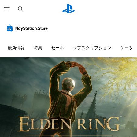
検
索
最新情報
特集
セール
サブスクリプション
ゲーム