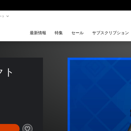
ート
最新情報
特集
セール
サブスクリプション
クト