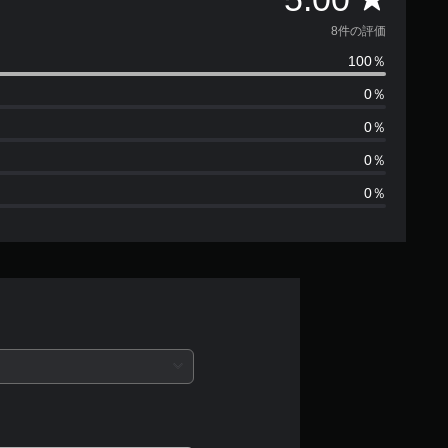
価
8件の評価
100％
数
0％
は
0％
8
0％
0％
、
平
均
評
価
は