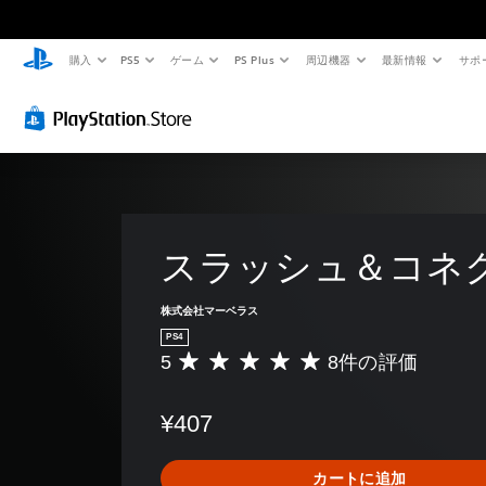
購入
PS5
ゲーム
PS Plus
周辺機器
最新情報
サポ
スラッシュ＆コネ
株式会社マーベラス
PS4
5
8件の評価
評
価
数
¥407
は
8
、
カートに追加