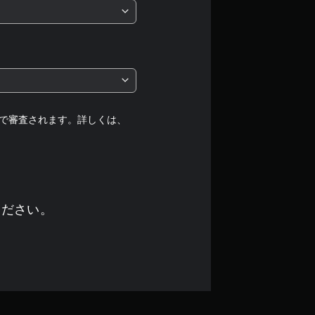
5
段
階
中
の
で審査されます。詳しくは、
5
で
す
ください。