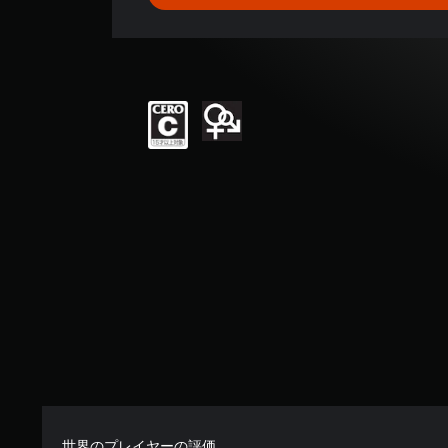
平
均
評
価
は
5
段
階
中
の
5
で
す
世界のプレイヤーの評価