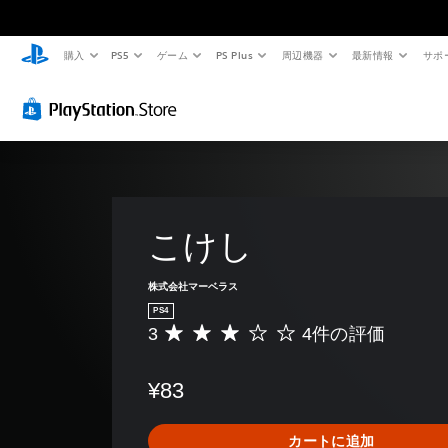
購入
PS5
ゲーム
PS Plus
周辺機器
最新情報
サポ
こけし
株式会社マーベラス
PS4
3
4件の評価
評
価
数
¥83
は
4
、
カートに追加