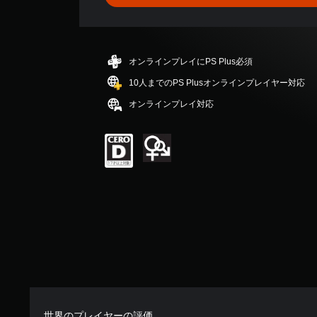
平
均
評
価
は
オンラインプレイにPS Plus必須
5
段
10人までのPS Plusオンラインプレイヤー対応
階
オンラインプレイ対応
中
の
3
で
す
世界のプレイヤーの評価