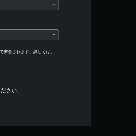
5
段
階
中
の
で審査されます。詳しくは、
3
で
す
ください。