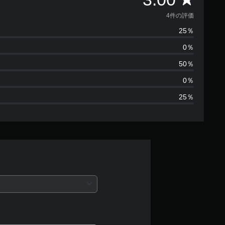
価
4件の評価
25％
数
0％
は
50％
4
0％
25％
、
平
均
評
価
は