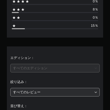
0％
は
8％
1
0％
3
15％
、
平
均
評
エディション：
価
すべてのエディション
は
絞り込み：
5
すべてのレビュー
段
階
並び替え：