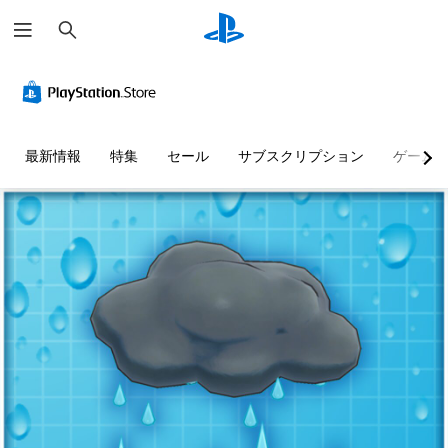
検
索
最新情報
特集
セール
サブスクリプション
ゲーム