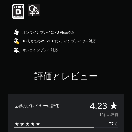
価
は
5
段
階
中
オンラインプレイにPS Plus必須
の
4
10人までのPS Plusオンラインプレイヤー対応
.
オンラインプレイ対応
2
3
で
す
評価とレビュー
評
4.23
世界のプレイヤーの評価
価
13件の評価
77％
数