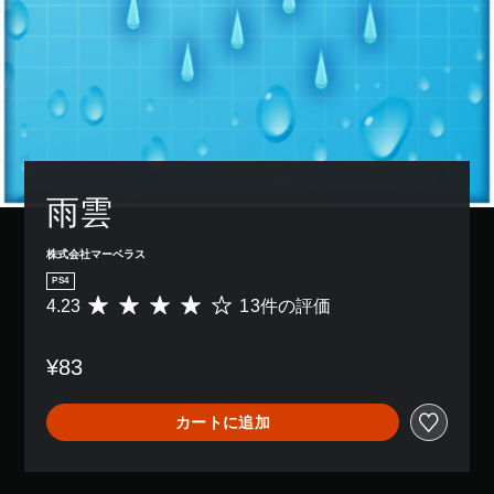
雨雲
株式会社マーベラス
PS4
4.23
13件の評価
評
価
数
¥83
は
1
3
カートに追加
、
平
均
評