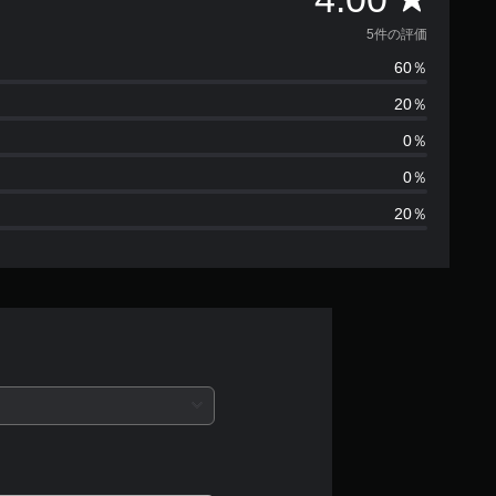
価
5件の評価
60％
数
20％
は
0％
5
0％
20％
、
平
均
評
価
は