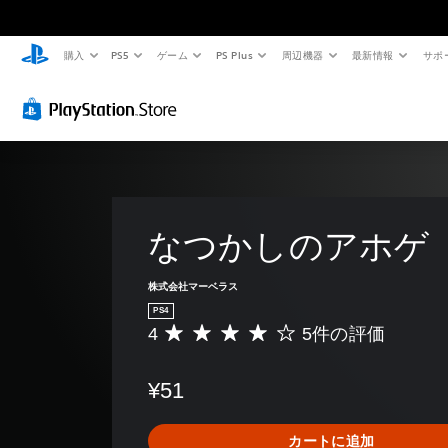
購入
PS5
ゲーム
PS Plus
周辺機器
最新情報
サポ
なつかしのアホゲ
株式会社マーベラス
PS4
4
5件の評価
評
価
数
¥51
は
5
、
カートに追加