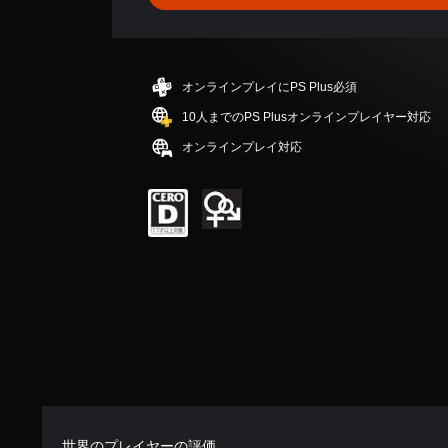
平
均
評
価
は
オンラインプレイにPS Plus必須
5
段
10人までのPS Plusオンラインプレイヤー対応
階
オンラインプレイ対応
中
の
4
で
す
世界のプレイヤーの評価