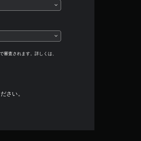
5
段
階
中
の
で審査されます。詳しくは、
4
で
す
ください。