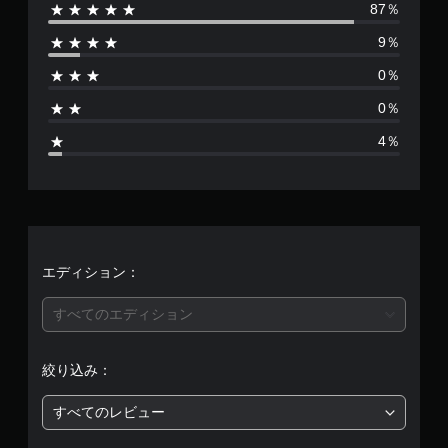
87％
数
9％
は
0％
2
0％
3
4％
、
平
均
評
エディション：
価
すべてのエディション
は
絞り込み：
5
すべてのレビュー
段