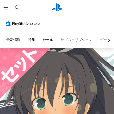
検
索
最新情報
特集
セール
サブスクリプション
ゲーム