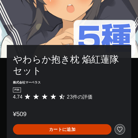
やわらか抱き枕 焔紅蓮隊
セット
株式会社マーベラス
PS4
4.74
23件の評価
評
価
数
¥509
は
2
3
カートに追加
、
平