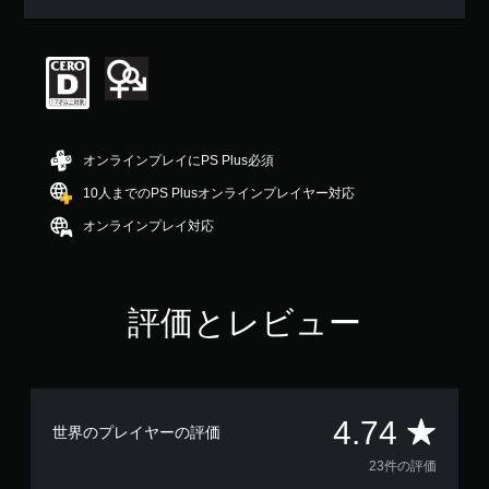
均
評
価
は
5
段
階
中
オンラインプレイにPS Plus必須
の
4
10人までのPS Plusオンラインプレイヤー対応
.
オンラインプレイ対応
7
4
で
す
評価とレビュー
評
4.74
世界のプレイヤーの評価
価
23件の評価